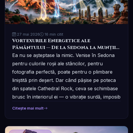
27 mai 2026
16 min citit
Vortexurile Energetice ale
Pământului — De la Sedona la Munții
Bucegi
Ea nu se așteptase la nimic. Venise în Sedona
pentru culorile roșii ale stâncilor, pentru
fotografia perfectă, poate pentru o plimbare
liniștită prin deșert. Dar când pășise pe poteca
din spatele Cathedral Rock, ceva se schimbase
brusc în interiorul ei — o vibrație surdă, imposib
Citește mai mult