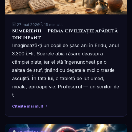
27 mai 2026
15 min citit
Sumerienii — Prima Civilizație Apărută
din Neant
Imaginează-ți un copil de șase ani în Eridu, anul
3.300 î.Hr. Soarele abia răsare deasupra
câmpiei plate, iar el stă îngenuncheat pe o
saltea de stuf, ținând cu degetele mici o trestie
ascuțită. În fața lui, o tabletă de lut umed,
moale, aproape vie. Profesorul — un scriitor de
t
Citește mai mult