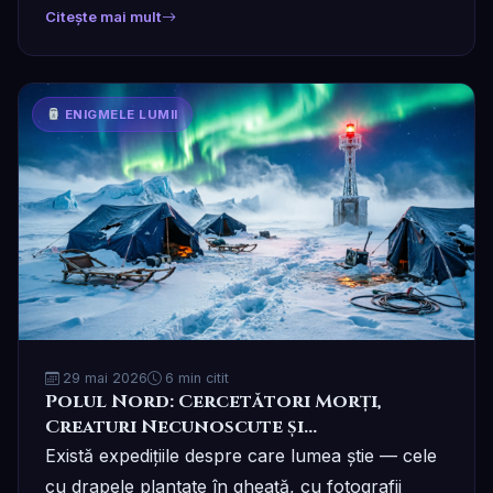
Citește mai mult
ENIGMELE LUMII
29 mai 2026
6 min citit
Polul Nord: Cercetători Morți,
Creaturi Necunoscute și
Supraviețuitori care Nu Pot Vorbi
Există expedițiile despre care lumea știe — cele
cu drapele plantate în gheață, cu fotografii