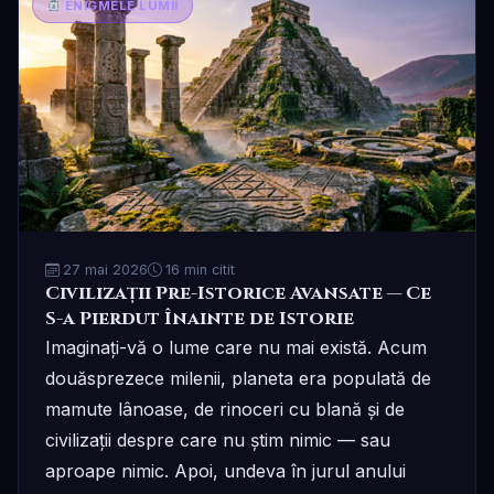
ENIGMELE LUMII
27 mai 2026
16 min citit
Civilizații Pre-Istorice Avansate — Ce
S-a Pierdut Înainte de Istorie
Imaginați-vă o lume care nu mai există. Acum
douăsprezece milenii, planeta era populată de
mamute lânoase, de rinoceri cu blană și de
civilizații despre care nu știm nimic — sau
aproape nimic. Apoi, undeva în jurul anului