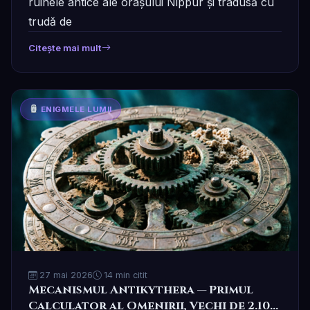
ruinele antice ale orașului Nippur și tradusă cu
trudă de
Citește mai mult
ENIGMELE LUMII
27 mai 2026
14 min citit
Mecanismul Antikythera — Primul
Calculator al Omenirii, Vechi de 2.100