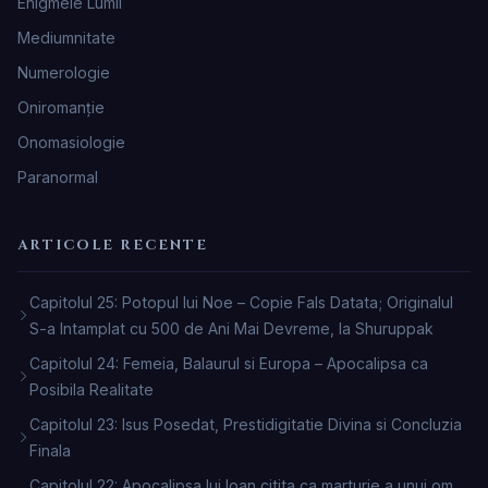
Enigmele Lumii
Mediumnitate
Numerologie
Oniromanţie
Onomasiologie
Paranormal
ARTICOLE RECENTE
Capitolul 25: Potopul lui Noe – Copie Fals Datata; Originalul
S-a Intamplat cu 500 de Ani Mai Devreme, la Shuruppak
Capitolul 24: Femeia, Balaurul si Europa – Apocalipsa ca
Posibila Realitate
Capitolul 23: Isus Posedat, Prestidigitatie Divina si Concluzia
Finala
Capitolul 22: Apocalipsa lui Ioan citita ca marturie a unui om