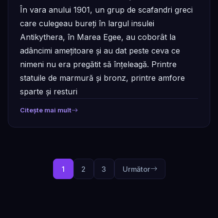
de Ani
În vara anului 1901, un grup de scafandri greci
care culegeau bureți în largul insulei
Antikythera, în Marea Egee, au coborât la
adâncimi amețitoare și au dat peste ceva ce
nimeni nu era pregătit să înțeleagă. Printre
statuile de marmură și bronz, printre amfore
sparte și resturi
Citește mai mult
1
2
3
Următor