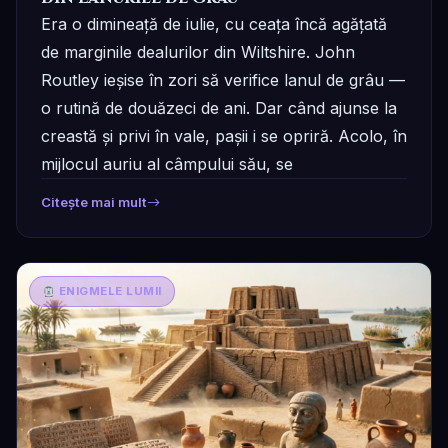
Era o dimineață de iulie, cu ceața încă agățată
de marginile dealurilor din Wiltshire. John
Routley ieșise în zori să verifice lanul de grâu —
o rutină de douăzeci de ani. Dar când ajunse la
creastă și privi în vale, pașii i se opriră. Acolo, în
mijlocul auriu al câmpului său, se
Citește mai mult
ENIGMELE LUMII