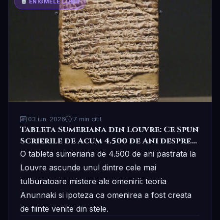
ENIGMELE LUMII
03 iun. 2026
7 min citit
Tableta Sumeriana din Louvre: Ce Spun
Scrierile de Acum 4.500 de Ani despre
Originea Omenirii
O tableta sumeriana de 4.500 de ani pastrata la
Louvre ascunde unul dintre cele mai
tulburatoare mistere ale omenirii: teoria
Anunnaki si ipoteza ca omenirea a fost creata
de fiinte venite din stele.