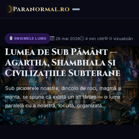
☽
Paranormal.ro
29 mai 2026
4 min citit
0 vizualizări
ENIGMELE LUMII
Lumea de Sub Pământ —
Agartha, Shambhala și
Civilizațiile Subterane
Sub picioarele noastre, dincolo de roci, magmă și
manta, se spune că există un alt tărâm — o lume
paralelă cu a noastră, locuită, organizată…