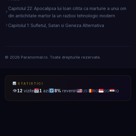
Capitolul 22: Apocalipsa lui Ioan citita ca marturie a unui om
din antichitate martor la un razboi tehnologic modern
Capitolul 1: Sufletul, Satan si Geneza Alternativa
© 2026 Paranormal.ro. Toate drepturile rezervate.
STATISTICI
👁
12
vizite
1
azi
8%
reveniri
US
RO
SG
IQ