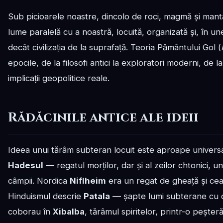
Sub picioarele noastre, dincolo de roci, magmă și mant
lume paralelă cu a noastră, locuită, organizată și, în un
decât civilizația de la suprafață. Teoria Pământului Gol (
epocile, de la filosofi antici la exploratori moderni, de la
implicații geopolitice reale.
Rădăcinile antice ale ideii
Ideea unui tărâm subteran locuit este aproape universa
Hadesul
— regatul morților, dar și al zeilor chtonici, un
câmpii. Nordica
Niflheim
era un regat de gheață și ceaț
Hinduismul descrie
Patala
— șapte lumi subterane cu ora
coborau în
Xibalba
, tărâmul spiritelor, printr-o peșteră