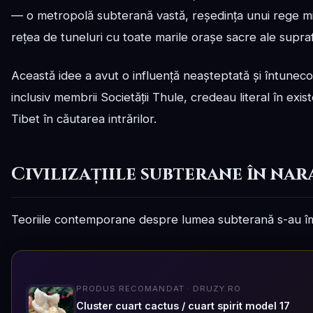
— o metropolă subterană vastă, reședința unui rege mit
rețea de tuneluri cu toate marile orașe sacre ale supraf
Această idee a avut o influență neașteptată și întunecoa
inclusiv membrii Societății Thule, credeau literal în exis
Tibet în căutarea intrărilor.
Civilizațiile subterane în na
Teoriile contemporane despre lumea subterană s-au îm
PRODUS RECOMANDAT · DRUZY.RO
Cluster cuart cactus / cuart spirit model 17