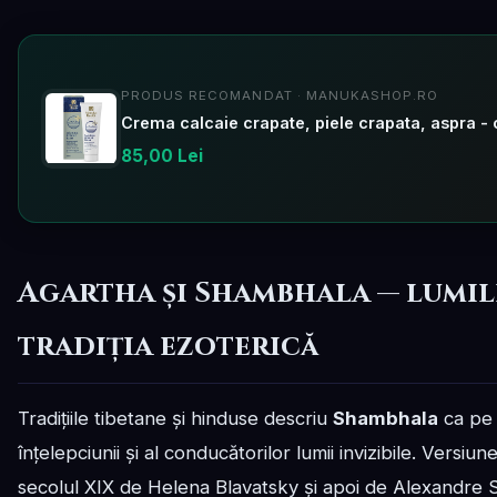
PRODUS RECOMANDAT · MANUKASHOP.RO
85,00 Lei
Agartha și Shambhala — lumil
tradiția ezoterică
Tradițiile tibetane și hinduse descriu
Shambhala
ca pe u
înțelepciunii și al conducătorilor lumii invizibile. Versi
secolul XIX de Helena Blavatsky și apoi de Alexandre 