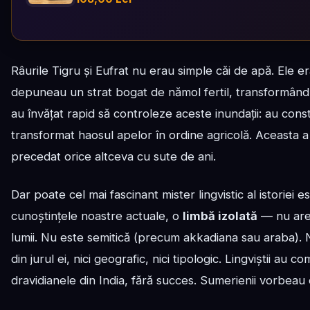
Râurile Tigru și Eufrat nu erau simple căi de apă. Ele era
depuneau un strat bogat de nămol fertil, transformând 
au învățat rapid să controleze aceste inundații: au const
transformat haosul apelor în ordine agricolă. Aceasta a 
precedat orice altceva cu sute de ani.
Dar poate cel mai fascinant mister lingvistic al istoriei
cunoștințele noastre actuale, o
limbă izolată
— nu are n
lumii. Nu este semitică (precum akkadiana sau araba)
din jurul ei, nici geografic, nici tipologic. Lingviștii au 
dravidianele din India, fără succes. Sumerienii vorbeau 