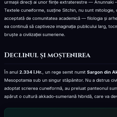
urmașii direcți ai unor ființe extraterestre — Anunnaki
Textele cuneiforme, susține Sitchin, nu sunt mitologie, c
acceptată de comunitatea academică — filologia și arh
ea continuă să captiveze imaginația publicului larg, toc
bruște a civilizației sumeriene.
Declinul și moștenirea
În anul
2.334 î.Hr.
, un rege semit numit
Sargon din A
Mesopotamia sub un singur stăpânitor. Nu a distrus civi
adoptat scrierea cuneiformă, au preluat panteonul sumer
apărut o cultură akkado-sumeriană hibridă, care va deve