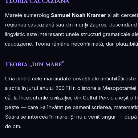
Teoria caucaziană
Marele sumerolog
Samuel Noah Kramer
și alți cercet
regiunea caucaziană sau din munții Zagros, descindând 
lingvistic este interesant: unele structuri gramaticale al
caucaziene. Teoria rămâne neconfirmată, dar plauzibilă
Teoria „din mare”
Una dintre cele mai ciudate povești ale antichității este
a scris în jurul anului 290 î.Hr. o istorie a Mesopotamie
că, la începuturile civilizației, din Golful Persic a ieșit o 
pește — care i-a învățat pe oameni scrierea, matematica, a
Seara se întorcea în mare. Și nu a venit singur — după el
de om.