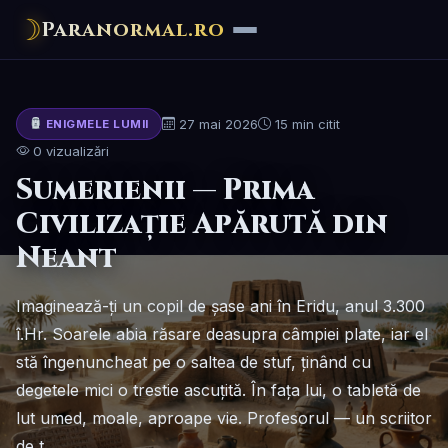
☽
Paranormal.ro
27 mai 2026
15 min citit
ENIGMELE LUMII
0 vizualizări
Sumerienii — Prima
Civilizație Apărută din
Neant
Imaginează-ți un copil de șase ani în Eridu, anul 3.300
î.Hr. Soarele abia răsare deasupra câmpiei plate, iar el
stă îngenuncheat pe o saltea de stuf, ținând cu
degetele mici o trestie ascuțită. În fața lui, o tabletă de
lut umed, moale, aproape vie. Profesorul — un scriitor
de t