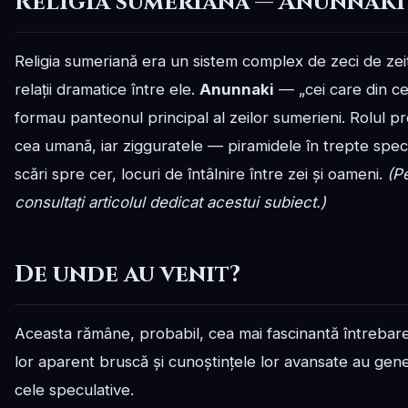
Religia sumeriană — Anunnaki
Religia sumeriană era un sistem complex de zeci de zeităț
relații dramatice între ele.
Anunnaki
— „cei care din ce
formau panteonul principal al zeilor sumerieni. Rolul pre
cea umană, iar zigguratele — piramidele în trepte spe
scări spre cer, locuri de întâlnire între zei și oameni.
(Pe
consultați articolul dedicat acestui subiect.)
De unde au venit?
Aceasta rămâne, probabil, cea mai fascinantă întrebare 
lor aparent bruscă și cunoștințele lor avansate au gener
cele speculative.