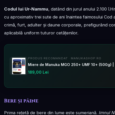
Codul lui Ur-Nammu
, datând din jurul anului 2.100 î.
cu aproximativ trei sute de ani înaintea faimosului Cod
crimă, furt, adulter și daune corporale, prefigurând con
aplicabilă uniform tuturor cetățenilor.
PRODUS RECOMANDAT · MANUKASHOP.RO
Miere de Manuka MGO 250+ UMF 10+ (500g) |
189,00 Lei
Bere și pâine
Prima rețetă de bere din lume este sumeriană.
Imnul N