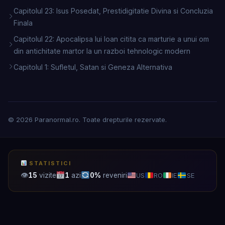
Capitolul 23: Isus Posedat, Prestidigitatie Divina si Concluzia
Finala
Capitolul 22: Apocalipsa lui Ioan citita ca marturie a unui om
din antichitate martor la un razboi tehnologic modern
Capitolul 1: Sufletul, Satan si Geneza Alternativa
© 2026 Paranormal.ro. Toate drepturile rezervate.
STATISTICI
👁
15
vizite
1
azi
0%
reveniri
US
RO
IE
SE