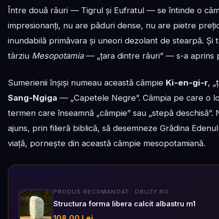
Între două râuri — Tigrul și Eufratul — se întinde o câ
impresionanți, nu are păduri dense, nu are pietre prețio
inundabilă primăvara și uneori dezolant de stearpă. Și to
târziu
Mesopotamia
— „țara dintre râuri” — s-a aprins p
Sumerienii înșiși numeau această câmpie
Ki-en-gi-r
, „
Sang-Ngiga
— „Capetele Negre”. Câmpia pe care o loc
termen care înseamnă „câmpie” sau „stepă deschisă”. N
ajuns, prin filieră biblică, să desemneze Grădina Edenului
viață, pornește din această câmpie mesopotamiană.
PRODUS RECOMANDAT · DRUZY.RO
Structura forma libera calcit albastru m1
108,00 Lei