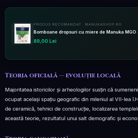
PRODUS RECOMANDAT · MANUKASHOP.RO
89,00 Lei
Teoria oficială — evoluție locală
Majoritatea istoricilor și arheologilor susțin că sumerien
ocupat același spațiu geografic din mileniul al VII-lea î.
de ceramică, tehnici de construcție, localizarea templel
această teorie, rezultatul unui salt demografic și economi