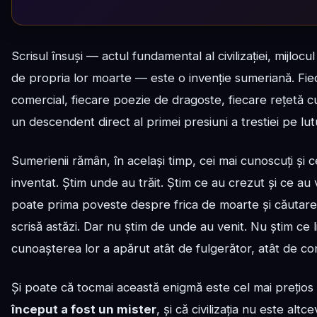
Scrisul însuși — actul fundamental al civilizației, mijlo
de propria lor moarte — este o invenție sumeriană. Fiec
comercial, fiecare poezie de dragoste, fiecare rețetă 
un descendent direct al primei presiuni a trestiei pe lut
Sumerienii rămân, în același timp, cei mai cunoscuți și ce
inventat. Știm unde au trăit. Știm ce au crezut și ce au
poate prima poveste despre frica de moarte și căutarea
scrisă astăzi. Dar nu știm de unde au venit. Nu știm ce 
cunoașterea lor a apărut atât de fulgerător, atât de com
Și poate că tocmai această enigmă este cel mai prețios 
început a fost un mister
, și că civilizația nu este alt