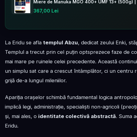
Miere de Manuka MGO 400+ UMF 13+ (500g) |
367,00 Lei
La Eridu se afla
templul Abzu
, dedicat zeului Enki, stă
Templul a trecut prin cel puțin optsprezece faze de con
mai mare pe ruinele celei precedente. Această continu
un simplu sat care a crescut întâmplător, ci un centru reli
grijă de-a lungul mileniilor.
Apariția orașelor schimbă fundamental logica antropolo
implică legi, administrație, specialiști non-agricoli (pre
și, mai ales, o
identitate colectivă abstractă
. Suma a
Eridu.