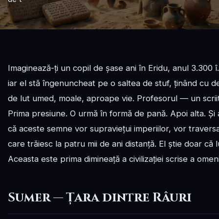
Imaginează-ți un copil de șase ani în Eridu, anul 3.300 
iar el stă îngenuncheat pe o saltea de stuf, ținând cu deg
de lut umed, moale, aproape vie. Profesorul — un scri
Prima presiune. O urmă în formă de pană. Apoi alta. Și al
că aceste semne vor supraviețui imperiilor, vor traversa
care trăiesc la patru mii de ani distanță. El știe doar că 
Aceasta este prima dimineață a civilizației scrise a omenir
Sumer — Țara dintre Râuri