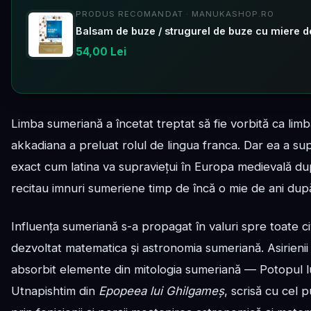
PRODUS RECOMANDAT · MANUKASHOP.RO
Balsam de buze / strugurel de buze cu miere
54,00 Lei
Limba sumeriană a încetat treptat să fie vorbită ca limb
akkadiana a preluat rolul de lingua franca. Dar ea a su
exact cum latina va supraviețui în Europa medievală după 
recitau imnuri sumeriene timp de încă o mie de ani dup
Influența sumeriană s-a propagat în valuri spre toate civil
dezvoltat matematica și astronomia sumeriană. Asirienii a
absorbit elemente din mitologia sumeriană — Potopul lu
Utnapishtim din
Epopeea lui Ghilgameș
, scrisă cu cel 