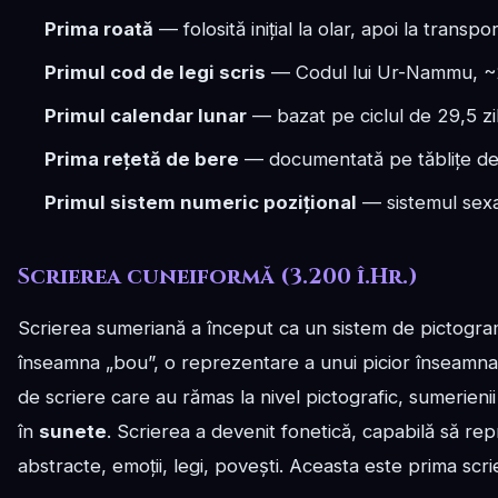
Prima roată
— folosită inițial la olar, apoi la transpo
Primul cod de legi scris
— Codul lui Ur-Nammu, ~2.
Primul calendar lunar
— bazat pe ciclul de 29,5 zil
Prima rețetă de bere
— documentată pe tăblițe de l
Primul sistem numeric pozițional
— sistemul sexa
Scrierea cuneiformă (3.200 î.Hr.)
Scrierea sumeriană a început ca un sistem de pictogr
înseamna „bou”, o reprezentare a unui picior înseamna
de scriere care au rămas la nivel pictografic, sumerienii
în
sunete
. Scrierea a devenit fonetică, capabilă să rep
abstracte, emoții, legi, povești. Aceasta este prima scrie