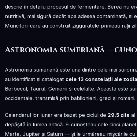
descrie în detaliu procesul de fermentare. Berea nu e
nutritivă, mai sigură decât apa adesea contaminată, și 
Muncitorii care au construit zigguratele primeau rații zi
Astronomia sumeriană — cunoș
Astronomia sumeriană este una dintre cele mai surprinzăto
au identificat și catalogat
cele 12 constelații ale zodi
Berbecul, Taurul, Gemenii și celelalte. Aceasta este surs
occidentale, transmisă prin babilonieni, greci și romani.
Calendarul lor lunar era bazat pe ciclul de
29,5 zile
al 
depășită în lumea antică. Ei cunoșteau cele cinci planet
Marte, Jupiter și Saturn — și le urmăreau mișcările cu a