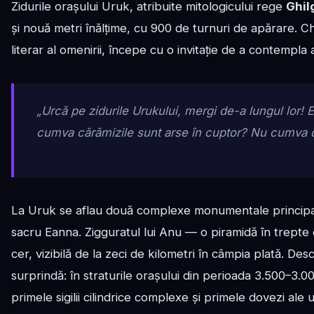
Zidurile orașului Uruk, atribuite mitologicului rege
Ghi
și nouă metri înălțime, cu 900 de turnuri de apărare. C
literar al omenirii, începe cu o invitație de a contempla 
„Urcă pe zidurile Urukului, mergi de-a lungul lor!
cumva cărămizile sunt arse în cuptor? Nu cumva ce
La Uruk se aflau două complexe monumentale princip
sacru Eanna. Zigguratul lui Anu — o piramidă în trepte 
cer, vizibilă de la zeci de kilometri în câmpia plată. De
surprindă: în straturile orașului din perioada 3.500–3.000
primele sigilii cilindrice complexe și primele dovezi ale 