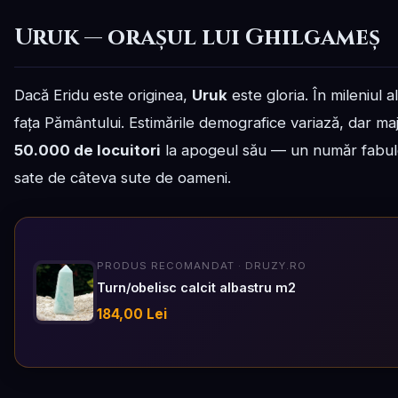
Uruk — orașul lui Ghilgameș
Dacă Eridu este originea,
Uruk
este gloria. În mileniul 
fața Pământului. Estimările demografice variază, dar majo
50.000 de locuitori
la apogeul său — un număr fabulos
sate de câteva sute de oameni.
PRODUS RECOMANDAT · DRUZY.RO
Turn/obelisc calcit albastru m2
184,00 Lei