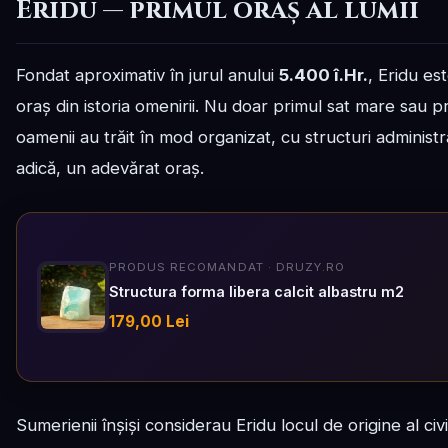
Eridu — primul oraș al lumii
Fondat aproximativ în jurul anului
5.400 î.Hr.
, Eridu es
oraș din istoria omenirii. Nu doar primul sat mare sau 
oamenii au trăit în mod organizat, cu structuri administ
adică, un adevărat oraș.
PRODUS RECOMANDAT · DRUZY.RO
Structura forma libera calcit albastru m2
179,00 Lei
Sumerienii înșiși considerau Eridu locul de origine al civil