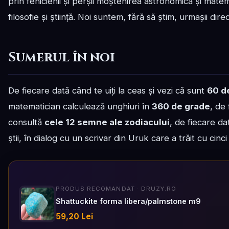
prin fenicienii și perșii moștenirea astronomică și mat
filosofie și știință. Noi suntem, fără să știm, urmașii direc
Sumerul în noi
De fiecare dată când te uiți la ceas și vezi că sunt
60 d
matematician calculează unghiuri în
360 de grade
, de
consultă
cele 12 semne ale zodiacului
, de fiecare d
știi, în dialog cu un scrivar din Uruk care a trăit cu cinci
PRODUS RECOMANDAT · DRUZY.RO
Shattuckite forma libera/palmstone m9
59,20 Lei