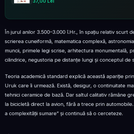
37,00 Lei
În jurul anilor 3.500–3.000 î.Hr., în spațiu relativ scurt
scrierea cuneiformă, matematica complexă, astronomia sis
muncii, primele legi scrise, arhitectura monumentală, pro
cilindrice, negustoria pe distanțe lungi și conceptul de
Teoria academică standard explică această apariție pri
Uruk care îi urmează. Există, desigur, o continuitate ma
tehnici ceramice de bază. Dar saltul calitativ rămâne gr
la bicicletă direct la avion, fără a trece prin automobile
a complexității sumare” și continuă să o cerceteze.