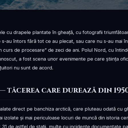
ele cu drapele plantate în gheață, cu fotografii triumfăto
e s-au întors fără tot ce au plecat, sau care nu s-au mai în
n curs de procesare” de zeci de ani. Polul Nord, cu întind
oscut, a fost scena unor evenimente pe care știința ofici
țuitori nu sunt de acord.
 — tăcerea care durează din 195
talate direct pe banchiza arctică, care pluteau odată cu gh
izolate și mai periculoase locuri de muncă din istoria cercet
 31 de astfel de stații, multe cu incidente documentate par