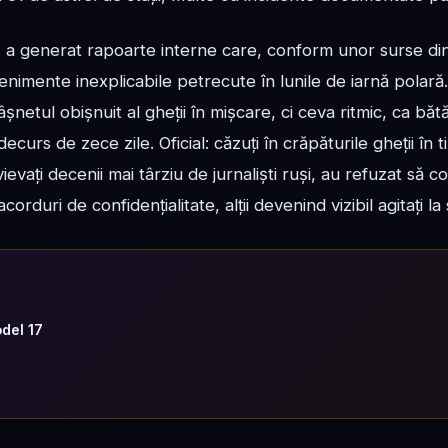
, a generat rapoarte interne care, conform unor surse din 
enimente inexplicabile petrecute în lunile de iarnă polară
netul obișnuit al gheții în mișcare, ci ceva ritmic, ca băt
urs de zece zile. Oficial: căzuți în crăpăturile gheții în t
vievați decenii mai târziu de jurnaliști ruși, au refuzat să
rduri de confidențialitate, alții devenind vizibil agitați la
odel 17