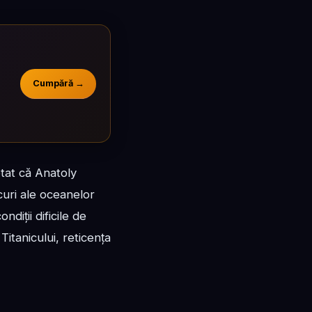
Cumpără →
otat că Anatoly
curi ale oceanelor
diții dificile de
itanicului, reticența