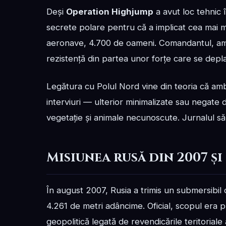
Deși
Operation Highjump
a avut loc tehnic î
secrete polare pentru că a implicat cea mai mar
aeronave, 4.700 de oameni. Comandantul, amira
rezistență din partea unor forțe care se depl
Legătura cu Polul Nord vine din teoria că ambi
interviuri — ulterior minimalizate sau negate d
vegetație și animale necunoscute. Jurnalul să
Misiunea rusă din 2007 ș
În august 2007, Rusia a trimis un submersibi
4.261 de metri adâncime. Oficial, scopul era 
geopolitică legată de revendicările teritoriale