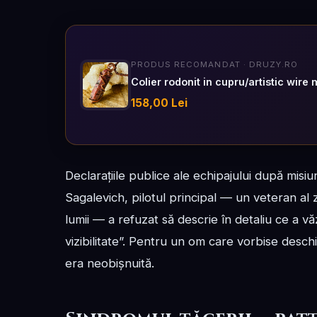
PRODUS RECOMANDAT · DRUZY.RO
Colier rodonit in cupru/artistic wire 
158,00 Lei
Declarațiile publice ale echipajului după misi
Sagalevich, pilotul principal — un veteran al 
lumii — a refuzat să descrie în detaliu ce a văz
vizibilitate”. Pentru un om care vorbise desch
era neobișnuită.