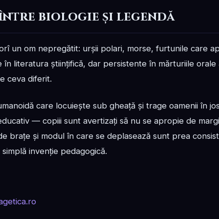
între biologie și legendă
î un om nepregătit: urșii polari, morse, furtunile care ap
literatura științifică, dar persistente în mărturiile orale 
e ceva diferit.
umanoidă care locuiește sub gheață și trage oamenii în jos
 educativ — copiii sunt avertizați să nu se apropie de margi
l de brațe și modul în care se deplasează sunt prea consis
o simplă invenție pedagogică.