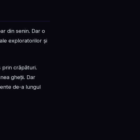
ar din senin. Dar o
ale exploratorilor și
 prin crăpături.
nea gheții. Dar
tente de-a lungul