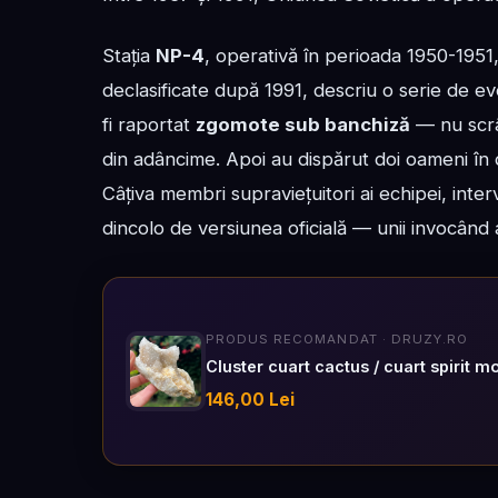
Stația
NP-4
, operativă în perioada 1950-1951
declasificate după 1991, descriu o serie de ev
fi raportat
zgomote sub banchiză
— nu scrâș
din adâncime. Apoi au dispărut doi oameni în dec
Câțiva membri supraviețuitori ai echipei, inter
dincolo de versiunea oficială — unii invocând aco
PRODUS RECOMANDAT · DRUZY.RO
Cluster cuart cactus / cuart spirit m
146,00 Lei