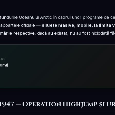
 fundurile Oceanului Arctic în cadrul unor programe de c
 rapoartele oficiale —
siluete masive, mobile, la limita viz
lmările respective, dacă au existat, nu au fost niciodată f
.RO
50ml)
1947 — Operation Highjump și ur