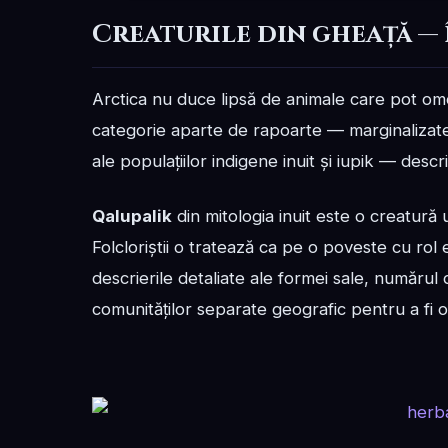
Creaturile din gheață — 
Arctica nu duce lipsă de animale care pot omor
categorie aparte de rapoarte — marginalizate în 
ale populațiilor indigene inuit și iupik — descri
Qalupalik
din mitologia inuit este o creatură 
Folcloriștii o tratează ca pe o poveste cu rol
descrierile detaliate ale formei sale, număru
comunităților separate geografic pentru a fi 