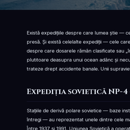
Există expedițiile despre care lumea știe — c
presă. Și există celelalte expediții — cele car
despre care dosarele rămân clasificate sau „î
plutitoare deasupra unui ocean adânc și necun
trateze drept accidente banale. Unii supravie
Expediția sovietică NP-4
Stațiile de derivă polare sovietice — baze ins
întregi — au reprezentat unele dintre cele mai 
Între 1937 și 1991, Uniunea Sovietică a operat