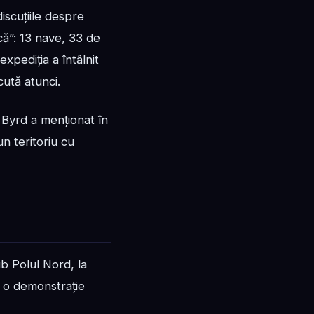
discuțiile despre
ică”: 13 nave, 33 de
pediția a întâlnit
cută atunci.
 Byrd a menționat în
un teritoriu cu
b Polul Nord, la
, o demonstrație