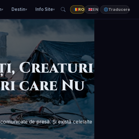
n
Destin
Info Site
RO
EN
Traducere
i, Creaturi
ri care Nu
 comunicate de presă. Și există celelalte