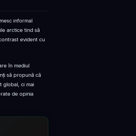
umesc informal
ile arctice tind să
 contrast evident cu
zare în mediul
enți să propună că
 global, ci mai
erate de opinia