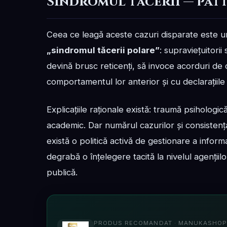
Sindromul tăcerii — pat
Ceea ce leagă aceste cazuri disparate este u
„sindromul tăcerii polare”
: supraviețuitorii
devină brusc reticenți, să invoce acorduri de 
comportamentul lor anterior și cu declarațiile 
Explicațiile raționale există: traumă psihologic
academic. Dar numărul cazurilor și consistenț
există o politică activă de gestionare a infor
degrabă o înțelegere tacită la nivelul agențiil
publică.
PRODUS RECOMANDAT · MANUKASHOP