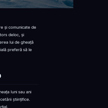
are și comunicate de
tors deloc, și
erea lui de gheață
ală preferă să le
0
eața luni sau ani
ării științifice.
țial.