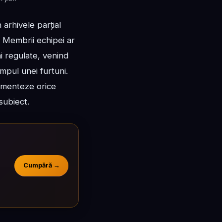
arhivele parțial
. Membrii echipei ar
ăi regulate, venind
impul unei furtuni.
 comenteze orice
 subiect.
Cumpără →