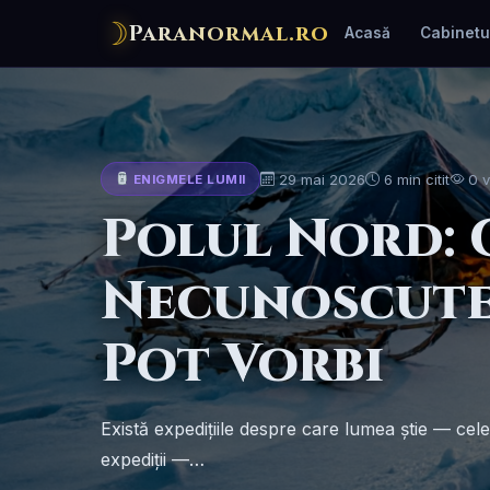
☽
Paranormal.ro
Acasă
Cabinetu
29 mai 2026
6 min citit
0 v
ENIGMELE LUMII
Polul Nord: 
Necunoscute 
Pot Vorbi
Există expedițiile despre care lumea știe — cele
expediții —…