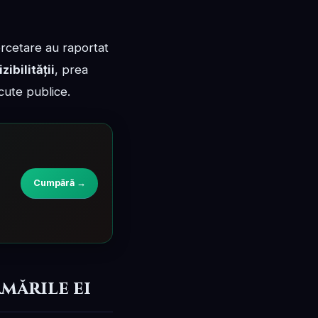
ercetare au raportat
ibilității
, prea
ăcute publice.
Cumpără →
mările ei