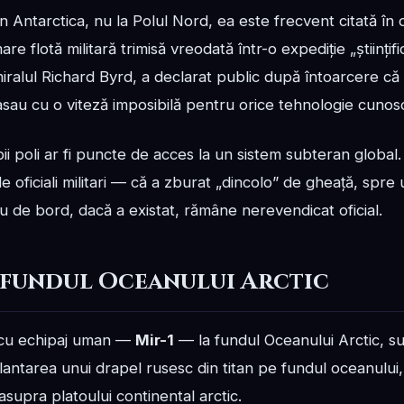
n Antarctica, nu la Polul Nord, ea este frecvent citată în 
e flotă militară trimisă vreodată într-o expediție „științif
lul Richard Byrd, a declarat public după întoarcere că ex
asau cu o viteză imposibilă pentru orice tehnologie cunos
i poli ar fi puncte de acces la un sistem subteran global.
e oficiali militari — că a zburat „dincolo” de gheață, spre 
u de bord, dacă a existat, rămâne nerevendicat oficial.
i fundul Oceanului Arctic
l cu echipaj uman —
Mir-1
— la fundul Oceanului Arctic, su
plantarea unui drapel rusesc din titan pe fundul oceanului
 asupra platoului continental arctic.