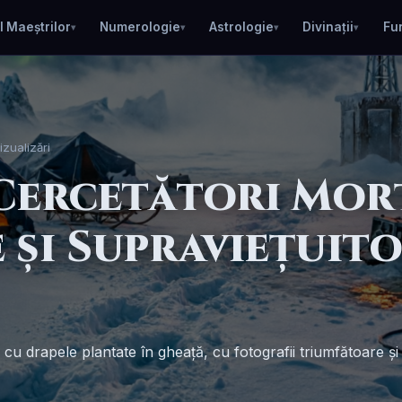
l Maeștrilor
Numerologie
Astrologie
Divinații
Fu
izualizări
Cercetători Morț
și Supraviețuito
 cu drapele plantate în gheață, cu fotografii triumfătoare și