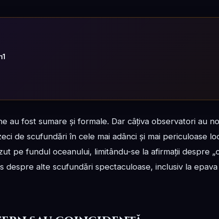
m1
une au fost sumare și formale. Dar câțiva observatori au n
zeci de scufundări în cele mai adânci și mai periculoase lo
ut pe fundul oceanului, limitându-se la afirmații despre „con
is despre alte scufundări spectaculoase, inclusiv la epava T