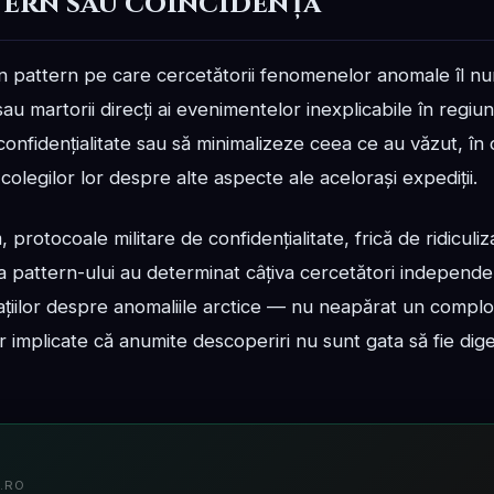
tern sau coincidență
n pattern pe care cercetătorii fenomenelor anomale îl n
 sau martorii direcți ai evenimentelor inexplicabile în regiun
confidențialitate sau să minimalizeze ceea ce au văzut, în
colegilor lor despre alte aspecte ale acelorași expediții.
ă, protocoale militare de confidențialitate, frică de ridiculi
a pattern-ului au determinat câțiva cercetători independ
mațiilor despre anomaliile arctice — nu neapărat un complot
or implicate că anumite descoperiri nu sunt gata să fie dig
.RO