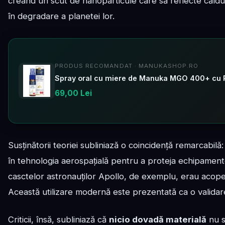
creând un scut de nanoparticule care să reflecte căldu
în degradare a planetei lor.
PRODUS RECOMANDAT · MANUKASHOP.RO
Spray oral cu miere de Manuka MGO 400+ cu Pr
69,00 Lei
Susținătorii teoriei subliniază o coincidență remarcabilă
în tehnologia aerospațială pentru a proteja echipamente
casctelor astronauților Apollo, de exemplu, erau acoper
Această utilizare modernă este prezentată ca o validare 
Criticii, însă, subliniază că
nicio dovadă materială
nu s