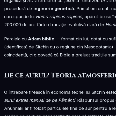
organică și ADN terestru) cu „esența” unui zeu (ADN e
procedură de
inginerie genetică
. Primul om creat, n
corespunde lui
Homo sapiens sapiens
, apărut brusc în
200.000 de ani, fără o tranziție evolutivă clară din
Homo
Paralela cu
Adam biblic
— format din lut, dotat cu sufl
(identificată de Sitchin cu o regiune din Mesopotamia)
coincidență, ci o dovadă că Biblia a preluat tradițiile s
De ce aurul? Teoria atmosferi
O întrebare firească în economia teoriei lui Sitchin este
aurul extras manual de pe Pământ?
Răspunsul propus de
Anunnaki ar fi folosit particulele fine de aur pentru a l