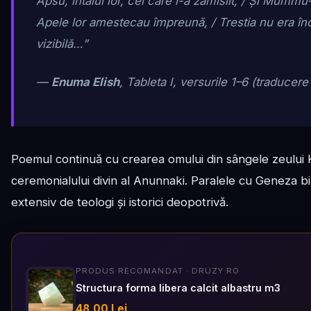
Apsu, întâiul lor, cel care i-a zămislit, / Și Mummu
Apele lor amestecau împreună, / Trestia nu era în
vizibilă…”
—
Enuma Elish
, Tableta I, versurile 1–6 (traducer
Poemul continuă cu crearea omului din sângele zeului 
ceremonialului divin al Anunnaki. Paralele cu Geneza bib
extensiv de teologi și istorici deopotrivă.
PRODUS RECOMANDAT · DRUZY.RO
Structura forma libera calcit albastru m3
48,00 Lei