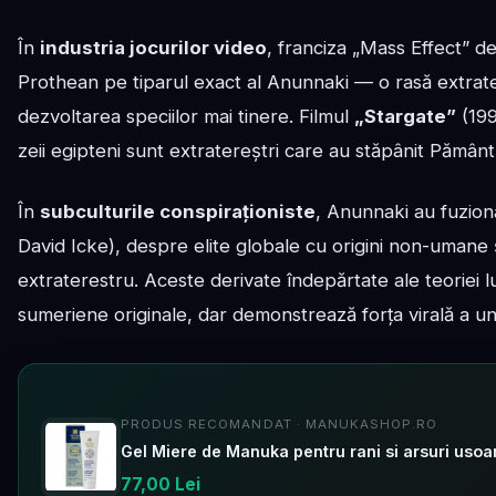
În
industria jocurilor video
, franciza „Mass Effect” de
Prothean pe tiparul exact al Anunnaki — o rasă extrate
dezvoltarea speciilor mai tinere. Filmul
„Stargate”
(199
zeii egipteni sunt extratereștri care au stăpânit Pământu
În
subculturile conspiraționiste
, Anunnaki au fuzion
David Icke), despre elite globale cu origini non-uman
extraterestru. Aceste derivate îndepărtate ale teoriei lu
sumeriene originale, dar demonstrează forța virală a unu
PRODUS RECOMANDAT · MANUKASHOP.RO
Gel Miere de Manuka pentru rani si arsuri usoa
77,00 Lei