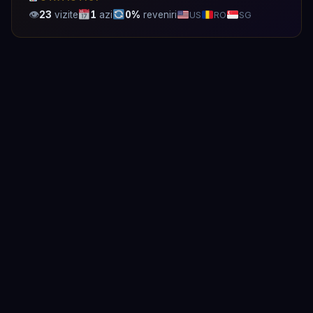
👁
23
vizite
1
azi
0%
reveniri
US
RO
SG