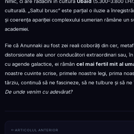
nimic, ci are rădăcini în cultura
Ubaid
(5.300–3.800 î.Hr.
culturală. „Saltul brusc” este parțial o iluzie a înregistr
și coerența apariției complexului sumerian rămâne un su
academiei.
Fie că Anunnaki au fost zei reali coborâți din cer, metafo
distorsionate ale unor conducători extraordinari sau, în i
cu agende galactice, ei rămân
cel mai fertil mit al um
noastre cuvinte scrise, primele noastre legi, prima noast
târziu, continuă să ne fascineze, să ne tulbure și să ne 
De unde venim cu adevărat?
ARTICOLUL ANTERIOR