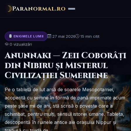
☽
Paranormal.ro
27 mai 2026
15 min citit
ENIGMELE LUMII
0 vizualizări
Anunnaki — Zeii Coborâți
din Nibiru și Misterul
Civilizației Sumeriene
Pe o tabletă de lut arsă de soarele Mesopotamiei,
acoperită cu semne în formă de pană imprimate acum
peste șase mii de ani, stă scrisă o poveste care a
schimbat, pentru mulți, sensul istoriei umane. Tableta,
descoperită în ruinele antice ale orașului Nippur și
tradusă cu trudă de