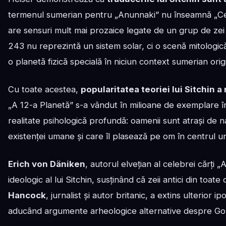
termenul sumerian pentru „Anunnaki” nu înseamnă „Cei
are sensuri mult mai prozaice legate de un grup de zei su
243 nu reprezintă un sistem solar, ci o scenă mitologi
o planetă fizică specială în niciun context sumerian origi
Cu toate acestea,
popularitatea teoriei lui Sitchin 
„A 12-a Planetă” s-a vândut în milioane de exemplare în
realitate psihologică profundă: oamenii sunt atrași de n
existenței umane și care îl plasează pe om în centrul u
Erich von Däniken
, autorul elvețian al celebrei cărți „
ideologic al lui Sitchin, susținând că zeii antici din toate
Hancock
, jurnalist și autor britanic, a extins ulterior ip
aducând argumente arheologice alternative despre Gobek