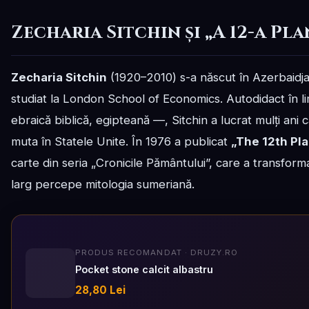
Zecharia Sitchin și „A 12-a Pla
Zecharia Sitchin
(1920–2010) s-a născut în Azerbaidja
studiat la London School of Economics. Autodidact în l
ebraică biblică, egipteană —, Sitchin a lucrat mulți ani ca
muta în Statele Unite. În 1976 a publicat
„The 12th Pl
carte din seria „Cronicile Pământului”, care a transfor
larg percepe mitologia sumeriană.
PRODUS RECOMANDAT · DRUZY.RO
Pocket stone calcit albastru
28,80 Lei