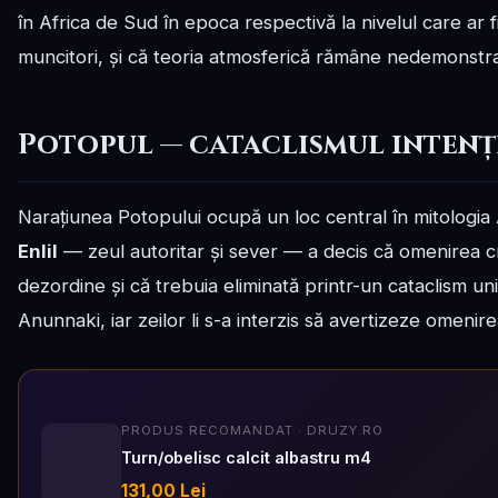
în Africa de Sud în epoca respectivă la nivelul care ar f
muncitori, și că teoria atmosferică rămâne nedemonstrat
Potopul — cataclismul inten
Narațiunea Potopului ocupă un loc central în mitologi
Enlil
— zeul autoritar și sever — a decis că omenirea 
dezordine și că trebuia eliminată printr-un cataclism univ
Anunnaki, iar zeilor li s-a interzis să avertizeze omenire
PRODUS RECOMANDAT · DRUZY.RO
Turn/obelisc calcit albastru m4
131,00 Lei