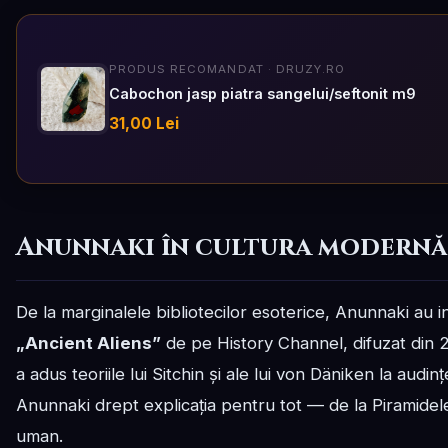
PRODUS RECOMANDAT · DRUZY.RO
Cabochon jasp piatra sangelui/seftonit m9
31,00 Lei
Anunnaki în cultura modernă
De la marginalele bibliotecilor esoterice, Anunnaki au i
„Ancient Aliens”
de pe History Channel, difuzat din 
a adus teoriile lui Sitchin și ale lui von Däniken la aud
Anunnaki drept explicația pentru tot — de la Piramidele
uman.