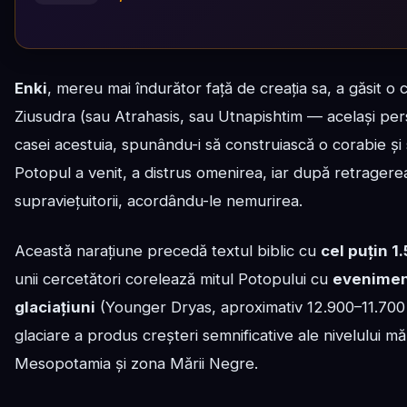
Enki
, mereu mai îndurător față de creația sa, a găsit o 
Ziusudra (sau Atrahasis, sau Utnapishtim — același persona
casei acestuia, spunându-i să construiască o corabie și 
Potopul a venit, a distrus omenirea, iar după retragerea
supraviețuitorii, acordându-le nemurirea.
Această narațiune precedă textul biblic cu
cel puțin 1
unii cercetători corelează mitul Potopului cu
eveniment
glaciațiuni
(Younger Dryas, aproximativ 12.900–11.700 î
glaciare a produs creșteri semnificative ale nivelului mări
Mesopotamia și zona Mării Negre.