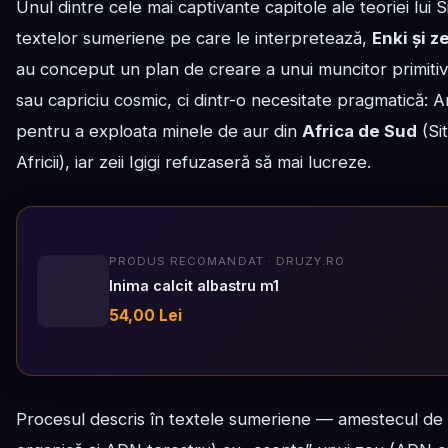
Unul dintre cele mai captivante capitole ale teoriei lui 
textelor sumeriene pe care le interpretează,
Enki și ze
au conceput un plan de creare a unui muncitor primitiv
sau capriciu cosmic, ci dintr-o necesitate pragmatică:
pentru a exploata minele de aur din
Africa de Sud
(Si
Africii), iar zeii Igigi refuzaseră să mai lucreze.
PRODUS RECOMANDAT · DRUZY.RO
Inima calcit albastru m1
54,00 Lei
Procesul descris în textele sumeriene — amestecul de lu