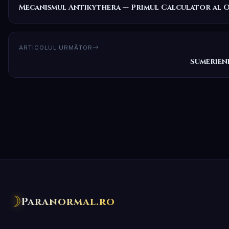
Mecanismul Antikythera — Primul Calculator al Ome
ARTICOLUL URMĂTOR
Sumerieni
☽
Paranormal.ro