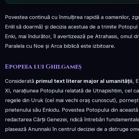
Povestea continuă cu înmulțirea rapidă a oamenilor, zg
Enlil să doarmă) și decizia acestuia de a trimite Potop
Enki, mai îndurător, îl avertizează pe Atrahasis, omul dre
Paralela cu Noe și Arca biblică este izbitoare.
Epopeea lui Ghilgameș
Considerată
primul text literar major al umanității
, 
XI, narațiunea Potopului relatată de Utnapishtim, cel ca
regele din Uruk (cel mai vechi oraș cunoscut), porneș
prietenului său Enkidu. Povestea Potopului din aceas
redactarea Cărții Genezei, ridică întrebări fundamentale 
plasează Anunnaki în centrul deciziei de a distruge om