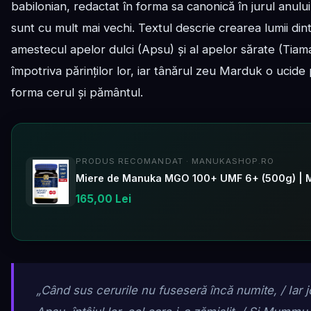
babilonian, redactat în forma sa canonică în jurul anulu
sunt cu mult mai vechi. Textul descrie crearea lumii di
amestecul apelor dulci (Apsu) și al apelor sărate (Tiamat
împotriva părinților lor, iar tânărul zeu Marduk o ucide
forma cerul și pământul.
PRODUS RECOMANDAT · MANUKASHOP.RO
Miere de Manuka MGO 100+ UMF 6+ (500g) | 
165,00 Lei
„Când sus cerurile nu fuseseră încă numite, / Iar 