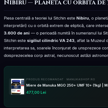
Nibiru — planeta cu orbita de 
Piesa centrală a teoriei lui Sitchin este
Nibiru
, o planet
interpretări) cu o orbită extrem de eliptică, care inters
3.600 de ani
— o perioadă numită în sumerianul lui Si
Sitchin este
sigiliul cilindric VA 243
, aflat la Muzeul 
interpretarea sa, soarele înconjurat de unsprezece cor
doisprezecelea corp astral, necunoscut astăzi astronomi
PRODUS RECOMANDAT · MANUKASHOP.RO
Miere de Manuka MGO 250+ UMF 10+ (1kg) | M
477,00 Lei