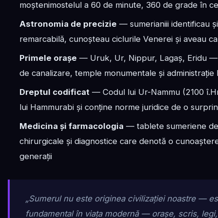
moștenimostelul a 60 de minute, 360 de grade în cerc
Astronomia de precizie
— sumerianiii identificau ș
remarcabilă, cunoșteau ciclurile Venerei și aveau c
Primele orașe
— Uruk, Ur, Nippur, Lagaș, Eridu — o
de canalizare, temple monumentale și administrație 
Dreptul codificat
— Codul lui Ur-Nammu (2100 î.Hr.
lui Hammurabi și conține norme juridice de o surpri
Medicina și farmacologia
— tablete sumeriene des
chirurgicale și diagnostice care denotă o cunoaște
generații
„Sumerul nu este originea civilizației noastre — e
fundamental în viața modernă — orașe, scris, legi