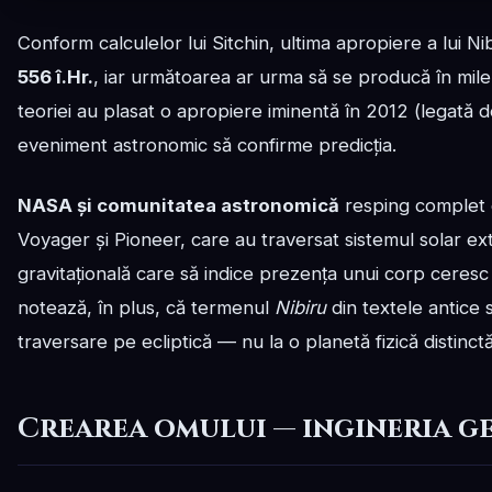
Conform calculelor lui Sitchin, ultima apropiere a lui Nib
556 î.Hr.
, iar următoarea ar urma să se producă în mileni
teoriei au plasat o apropiere iminentă în 2012 (legată 
eveniment astronomic să confirme predicția.
NASA și comunitatea astronomică
resping complet e
Voyager și Pioneer, care au traversat sistemul solar ex
gravitațională care să indice prezența unui corp ceresc
notează, în plus, că termenul
Nibiru
din textele antice 
traversare pe ecliptică — nu la o planetă fizică distinctă
Crearea omului — ingineria g