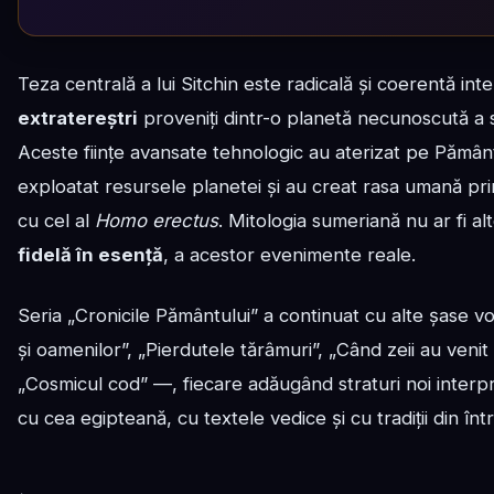
Teza centrală a lui Sitchin este radicală și coerentă int
extratereștri
proveniți dintr-o planetă necunoscută a 
Aceste ființe avansate tehnologic au aterizat pe Pământ
exploatat resursele planetei și au creat rasa umană pr
cu cel al
Homo erectus
. Mitologia sumeriană nu ar fi a
fidelă în esență
, a acestor evenimente reale.
Seria „Cronicile Pământului” a continuat cu alte șase v
și oamenilor”, „Pierdutele tărâmuri”, „Când zeii au veni
„Cosmicul cod” —, fiecare adăugând straturi noi interpr
cu cea egipteană, cu textele vedice și cu tradiții din în