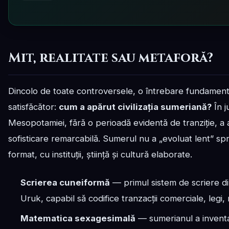
Mit, realitate sau metaforă?
Dincolo de toate controversele, o întrebare fundamen
satisfăcător:
cum a apărut civilizația sumeriană?
În j
Mesopotamiei, fără o perioadă evidentă de tranziție, a 
sofisticare remarcabilă. Sumerul nu a „evoluat lent” sp
format, cu instituții, știință și cultură elaborate.
Scrierea cuneiformă
— primul sistem de scriere din
Uruk, capabil să codifice tranzacții comerciale, legi,
Matematica sexagesimală
— sumerianul a inventat