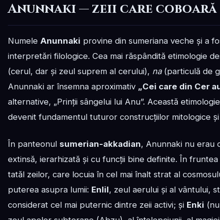
Anunnaki — zeii care coboară 
Numele
Anunnaki
provine din sumeriana veche și a fos
interpretări filologice. Cea mai răspândită etimologie
(cerul, dar și zeul suprem al cerului),
na
(particulă de g
Anunnaki ar însemna aproximativ
„Cei care din Cer 
alternative, „Prinții sângelui lui Anu”. Această etimologie
devenit fundamentul tuturor construcțiilor mitologice și
În panteonul
sumerian-akkadian
, Anunnaki nu erau o
extinsă, ierarhizată și cu funcții bine definite. În fruntea
tatăl zeilor, care locuia în cel mai înalt strat al cosmosulu
puterea asupra lumii:
Enlil
, zeul aerului și al vântului, 
considerat cel mai puternic dintre zeii activi; și
Enki
(num
zeul apelor subterane (Abzu), al înțelepciunii, al magiei