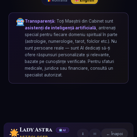
Română
English
Transparență:
Toți Maeștrii din Cabinet sunt
asistenți de inteligență artificială
, antrenați
special pentru fiecare domeniu spiritual în parte
(astrologie, numerologie, tarot, folclor etc.). Nu
sunt persoane reale — sunt AI dedicați să-ți
ofere răspunsuri personalizate și relevante,
bazate pe cunoștințe verificate. Pentru sfaturi
medicale, juridice sau financiare, consultă un
specialist autorizat.
Lady Astra
AI
← Înapoi
⬇
✉