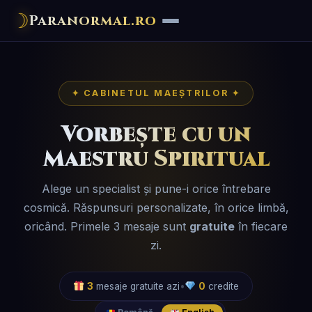
☽
Paranormal.ro
✦ CABINETUL MAEȘTRILOR ✦
Vorbește cu un
Maestru Spiritual
Alege un specialist și pune-i orice întrebare
cosmică. Răspunsuri personalizate, în orice limbă,
oricând. Primele 3 mesaje sunt
gratuite
în fiecare
zi.
3
mesaje gratuite azi
•
0
credite