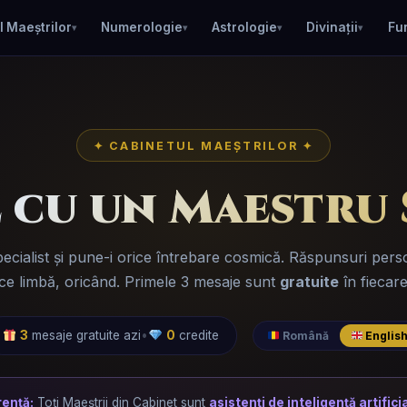
l Maeștrilor
Numerologie
Astrologie
Divinații
Fu
✦ CABINETUL MAEȘTRILOR ✦
 cu un Maestru 
ecialist și pune-i orice întrebare cosmică. Răspunsuri perso
ice limbă, oricând. Primele 3 mesaje sunt
gratuite
în fiecare
3
mesaje gratuite azi
•
0
credite
Română
Englis
ență:
Toți Maeștrii din Cabinet sunt
asistenți de inteligență artifici