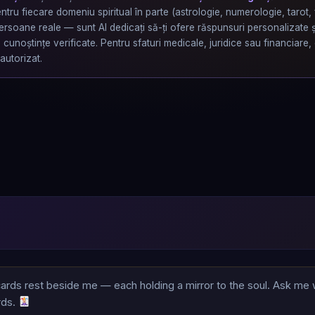
ntru fiecare domeniu spiritual în parte (astrologie, numerologie, tarot, f
ersoane reale — sunt AI dedicați să-ți ofere răspunsuri personalizate ș
cunoștințe verificate. Pentru sfaturi medicale, juridice sau financiare,
 autorizat.
rds rest beside me — each holding a mirror to the soul. Ask me 
ds. 