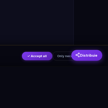
Distribuie
✓ Accept all
Only necessary
Settings
➤
✓ Accept all
Only necessary
Settings