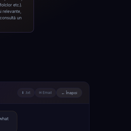
olclor etc.).
i relevante,
 consultă un
← Înapoi
⬇
.txt
✉
Email
what 