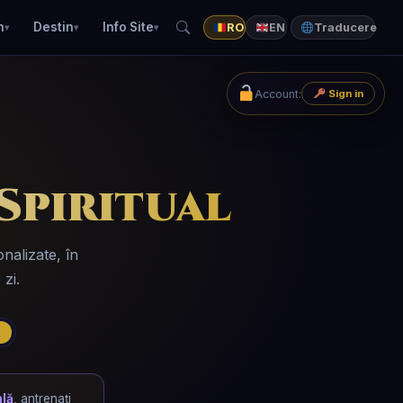
n
Destin
Info Site
RO
EN
Traducere
Account:
Sign in
Spiritual
nalizate, în
 zi.
h
ală
, antrenați