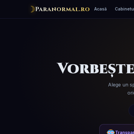
☽
Paranormal.ro
Acasă
Cabinetu
Vorbește
Alege un sp
or
Transpar