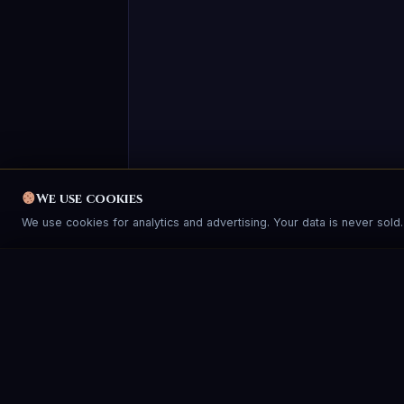
We use cookies
We use cookies for analytics and advertising. Your data is never sold
We use cookies
We use cookies for analytics and advertising. Your data is never sold
3
gratuite • Enter trimite