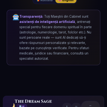
Română
English
Transparență:
Toți Maeștrii din Cabinet sunt
asistenți de inteligență artificială
, antrenați
special pentru fiecare domeniu spiritual în parte
(astrologie, numerologie, tarot, folclor etc.). Nu
sunt persoane reale — sunt AI dedicați să-ți
ofere răspunsuri personalizate și relevante,
bazate pe cunoștințe verificate. Pentru sfaturi
medicale, juridice sau financiare, consultă un
specialist autorizat.
The Dream Sage
←
AI
⬇
✉