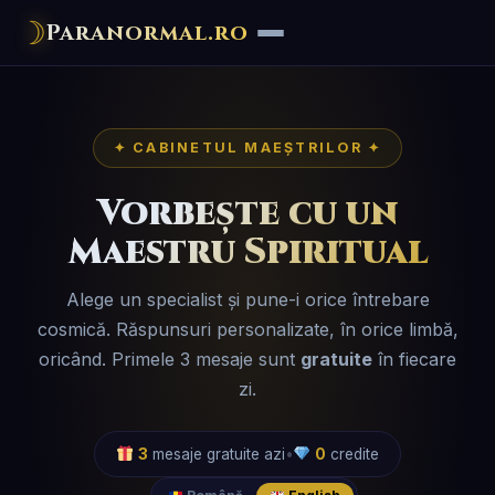
☽
Paranormal.ro
✦ CABINETUL MAEȘTRILOR ✦
Vorbește cu un
Maestru Spiritual
Alege un specialist și pune-i orice întrebare
cosmică. Răspunsuri personalizate, în orice limbă,
oricând. Primele 3 mesaje sunt
gratuite
în fiecare
zi.
3
mesaje gratuite azi
•
0
credite