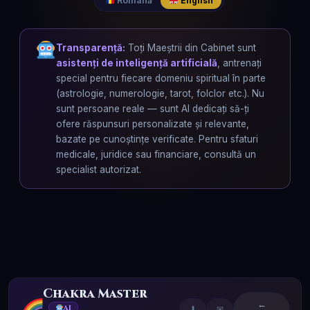
Română
English
Transparență:
Toți Maeștrii din Cabinet sunt
asistenți de inteligență artificială
, antrenați
special pentru fiecare domeniu spiritual în parte
(astrologie, numerologie, tarot, folclor etc.). Nu
sunt persoane reale — sunt AI dedicați să-ți
ofere răspunsuri personalizate și relevante,
bazate pe cunoștințe verificate. Pentru sfaturi
medicale, juridice sau financiare, consultă un
specialist autorizat.
Chakra Master
←
AI
⬇
✉