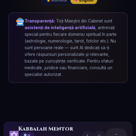
Română
English
Transparență:
Toți Maeștrii din Cabinet sunt
asistenți de inteligență artificială
, antrenați
special pentru fiecare domeniu spiritual în parte
(astrologie, numerologie, tarot, folclor etc.). Nu
sunt persoane reale — sunt AI dedicați să-ți
ofere răspunsuri personalizate și relevante,
bazate pe cunoștințe verificate. Pentru sfaturi
medicale, juridice sau financiare, consultă un
specialist autorizat.
Kabbalah Mentor
←
AI
⬇
✉