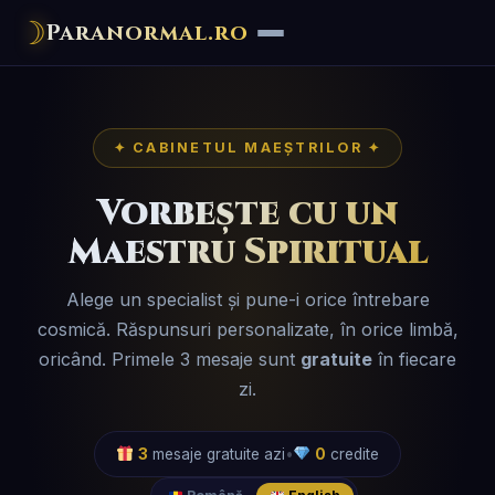
☽
Paranormal.ro
✦ CABINETUL MAEȘTRILOR ✦
Vorbește cu un
Maestru Spiritual
Alege un specialist și pune-i orice întrebare
cosmică. Răspunsuri personalizate, în orice limbă,
oricând. Primele 3 mesaje sunt
gratuite
în fiecare
zi.
3
mesaje gratuite azi
•
0
credite