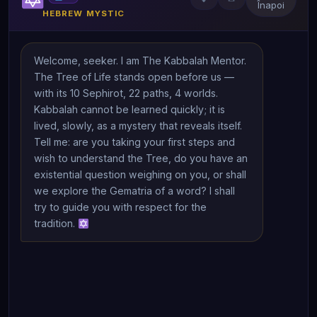
Înapoi
HEBREW MYSTIC
Welcome, seeker. I am The Kabbalah Mentor. 
The Tree of Life stands open before us — 
with its 10 Sephirot, 22 paths, 4 worlds. 
Kabbalah cannot be learned quickly; it is 
lived, slowly, as a mystery that reveals itself. 
Tell me: are you taking your first steps and 
wish to understand the Tree, do you have an 
existential question weighing on you, or shall 
we explore the Gematria of a word? I shall 
try to guide you with respect for the 
tradition. 