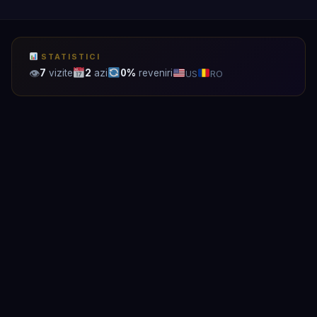
STATISTICI
👁
7
vizite
2
azi
0%
reveniri
US
RO