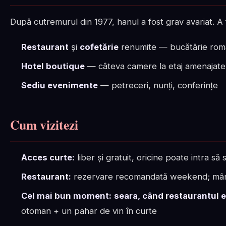
După cutremurul din 1977, hanul a fost grav avariat. A 
Restaurant
și
cofetărie
renumite — bucătărie româ
Hotel boutique
— câteva camere la etaj amenajate
Sediu evenimente
— petreceri, nunți, conferințe
Cum vizitezi
Acces curte:
liber și gratuit, oricine poate intra să
Restaurant:
rezervare recomandată weekend; mânca
Cel mai bun moment:
seara, când restaurantul e p
otoman + un pahar de vin în curte