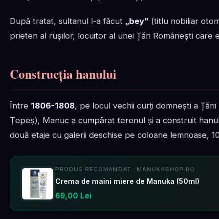
După tratat, sultanul l-a făcut
„bey”
(titlu nobiliar ot
prieten al rușilor, locuitor al unei Țări Românești care 
Construcția hanului
Între
1806-1808
, pe locul vechii curți domnești a Țăr
Țepeș), Manuc a cumpărat terenul și a construit hanul 
două etaje cu galerii deschise pe coloane lemnoase, 10
PRODUS RECOMANDAT · MANUKASHOP.RO
Crema de maini miere de Manuka (50ml)
69,00 Lei