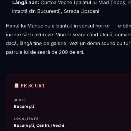
Lângă han:
Curtea Veche (palatul lui Vlad Țepeș, ru
intactă din București), Strada Lipscani
Hanul lui Manuc nu e bântuit în sensul horror — e bânt
înainte să-l savureze. Vino în seara când plouă, coman
dacă, lângă tine pe galerie, vezi un domn scund cu tu
patrula lui de seară de 200 de ani.
PE SCURT
JUDEȚ
București
LOCALITATE
București, Centrul Vechi