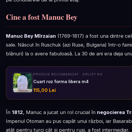
Cine a fost Manuc Bey
Manuc Bey Mîrzaian
(1769-1817) a fost una dintre ce
sale. Născut în Ruschuk (azi Ruse, Bulgaria) într-o fam
blănuri) la o avere fabuloasă. La 30 de ani era deja u
PRODUS RECOMANDAT · DRUZY.RO
Cuart roz forma libera m4
115,00 Lei
În
1812
, Manuc a jucat un rol crucial în
negocierea Tra
Imperiul Otoman au pus capăt unui război, iar Basarabi
atât pentru turci cât și pentru ruși, a fost intermediar.