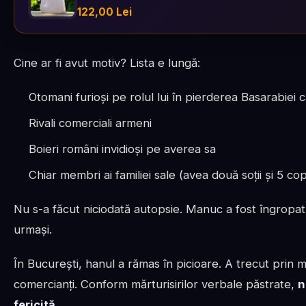
122,00 Lei
Cine ar fi avut motiv? Lista e lungă:
Otomani furioși pe rolul lui în pierderea Basarabiei c
Rivali comerciali armeni
Boieri români invidioși pe averea sa
Chiar membri ai familiei sale (avea două soții și 5 c
Nu s-a făcut niciodată autopsie. Manuc a fost îngropat 
urmași.
În București, hanul a rămas în picioare. A trecut prin m
comercianți. Conform mărturisirilor verbale păstrate,
n
fericită
.