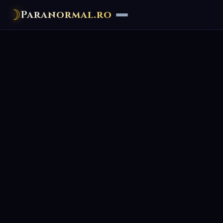
☽
Paranormal.ro