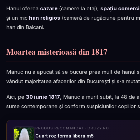
Hanul oferea
cazare
(camere la etaj),
spațiu comerci
și un mic
han religios
(cameră de rugăciune pentru mus
han din Balcani.
Moartea misterioasă din 1817
Manuc nu a apucat să se bucure prea mult de hanul s
vândut majoritatea afacerilor din București și s-a muta
Aici, pe
30 iunie 1817
, Manuc a murit subit, la 48 de a
surse contemporane și conform suspiciunilor copiilor 
PRODUS RECOMANDAT · DRUZY.RO
Cuart roz forma libera m5