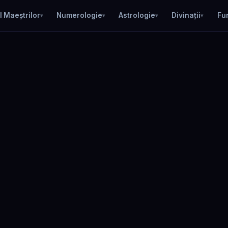
l Maeștrilor
Numerologie
Astrologie
Divinații
Fu