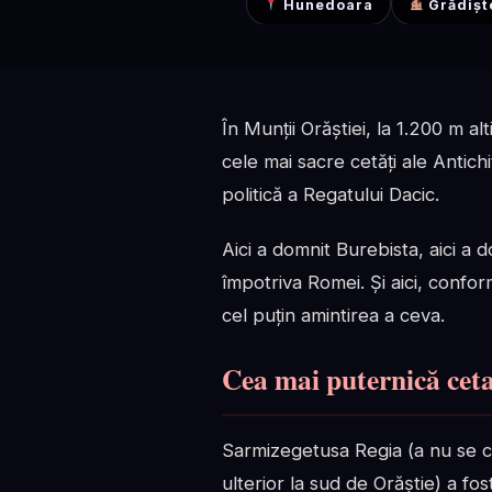
Hunedoara
Grădișt
În Munții Orăștiei, la 1.200 m a
cele mai sacre cetăți ale Antich
politică a Regatului Dacic.
Aici a domnit Burebista, aici a d
împotriva Romei. Și aici, confo
cel puțin amintirea a ceva.
Cea mai puternică ceta
Sarmizegetusa Regia (a nu se 
ulterior la sud de Orăștie) a fo