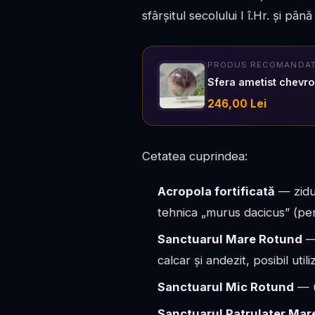
sfârșitul secolului I î.Hr. și pâ
PRODUS RECOMANDAT 
Sfera ametist chevr
246,00 Lei
Cetatea cuprindea:
Acropola fortificată
— zidur
tehnica „murus dacicus” (per
Sanctuarul Mare Rotund
— 
calcar și andezit, posibil uti
Sanctuarul Mic Rotund
— u
Sanctuarul Patrulater Mar