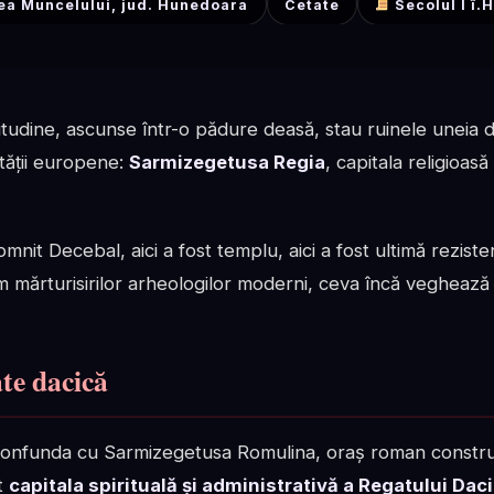
ea Muncelului, jud. Hunedoara
Cetate
Secolul I î.H
ltitudine, ascunse într-o pădure deasă, stau ruinele uneia d
ității europene:
Sarmizegetusa Regia
, capitala religioasă 
omnit Decebal, aici a fost templu, aici a fost ultimă reziste
rm mărturisirilor arheologilor moderni, ceva încă vegheaz
te dacică
confunda cu Sarmizegetusa Romulina, oraș roman constru
st
capitala spirituală și administrativă a Regatului Dac