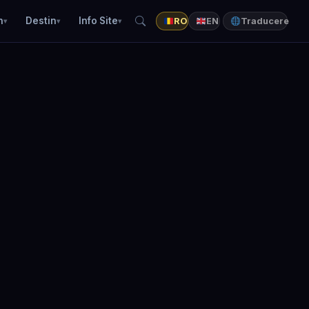
n
Destin
Info Site
RO
EN
Traducere