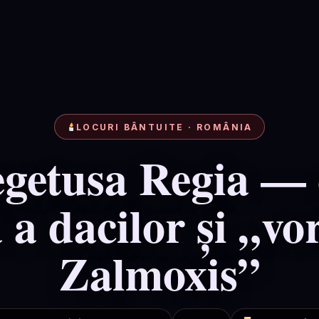
LOCURI BÂNTUITE · ROMÂNIA
getusa Regia — 
 a dacilor și „vo
Zalmoxis”