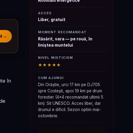
Anomalii energetice
ACCES
Liber, gratuit
MOMENT RECOMANDAT
ă →
Răsărit, vara — pe rouă, în
liniștea muntelui
NIVEL MISTICISM
★★★★★
CUM AJUNGI
te în
Din Orăștie, urci 17 km pe DJ705
spre Costești, apoi 19 km pe drum
forestier (4x4 recomandat ultimii 5
 de
km). Sit UNESCO. Acces liber, dar
drumul e dificil. Sezon optim mai-
octombrie.