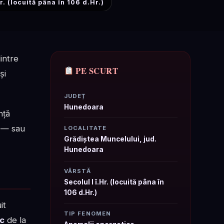
r. (locuită pâna în 106 d.Hr.)
intre
PE SCURT
și
JUDEȚ
Hunedoara
nță
ă — sau
LOCALITATE
Grădiștea Muncelului, jud.
Hunedoara
VÂRSTĂ
Secolul I î.Hr. (locuită pâna în
106 d.Hr.)
it
TIP FENOMEN
ic
de la