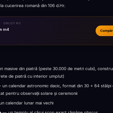
nă la cucerirea romană din 106 d.Hr.
· DRUZY.RO
on m4
Cumpăr
i masive din piatră (peste 30.000 de metri cubi), construi
ete de piatră cu interior umplut)
un calendar astronomic dacic, format din 30 + 84 stâlpi
lizat pentru observații solare și ceremonii
n calendar lunar mai vechi
e
— un templu al cărui scop exact rămâne obscur