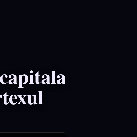
capitala
rtexul