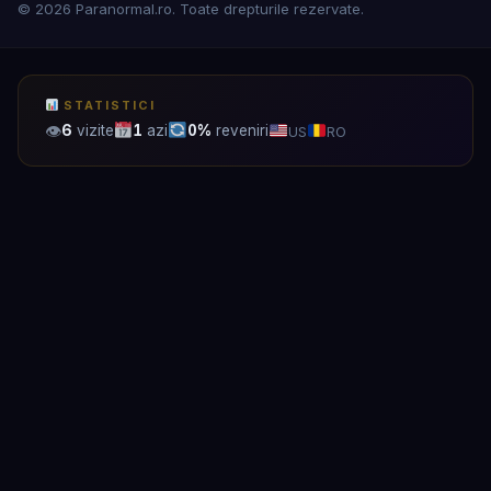
© 2026 Paranormal.ro. Toate drepturile rezervate.
STATISTICI
👁
6
vizite
1
azi
0%
reveniri
US
RO