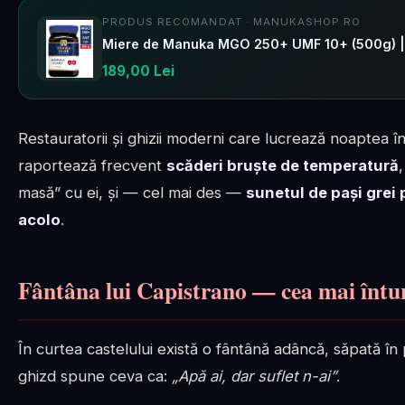
PRODUS RECOMANDAT · MANUKASHOP.RO
Miere de Manuka MGO 250+ UMF 10+ (500g) |
189,00 Lei
Restauratorii și ghizii moderni care lucrează noaptea 
raportează frecvent
scăderi bruște de temperatură
masă” cu ei, și — cel mai des —
sunetul de pași grei 
acolo
.
Fântâna lui Capistrano — cea mai întu
În curtea castelului există o fântână adâncă, săpată în p
ghizd spune ceva ca:
„Apă ai, dar suflet n-ai”
.