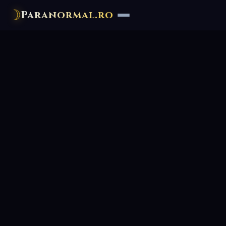
☽
Paranormal.ro