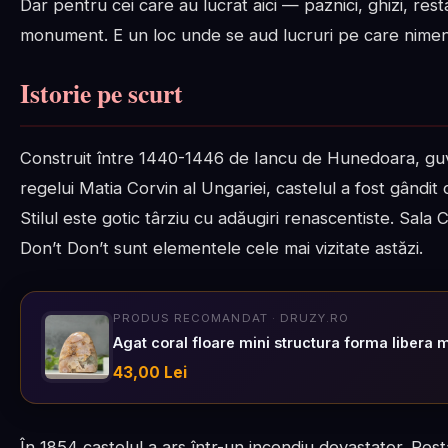
Dar pentru cei care au lucrat aici — paznici, ghizi, res
monument. E un loc unde se aud lucruri pe care nimeni
Istorie pe scurt
Construit între 1440-1446 de Iancu de Hunedoara, guvern
regelui Matia Corvin al Ungariei, castelul a fost gândit c
Stilul este gotic târziu cu adăugiri renascentiste. Sala
Don’t Don’t sunt elementele cele mai vizitate astăzi.
PRODUS RECOMANDAT · DRUZY.RO
Agat coral floare mini structura forma libera 
43,00 Lei
În 1854 castelul a ars într-un incendiu devastator. Re