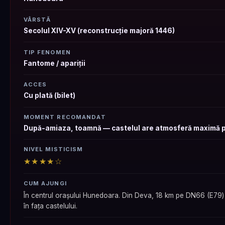
VÂRSTĂ
Secolul XIV-XV (reconstrucție majoră 1446)
TIP FENOMEN
Fantome / apariții
ACCES
Cu plată (bilet)
MOMENT RECOMANDAT
După-amiaza, toamnă — castelul are atmosferă maximă p
NIVEL MISTICISM
★★★★☆
CUM AJUNGI
În centrul orașului Hunedoara. Din Deva, 18 km pe DN66 (E79) sp
în fața castelului.