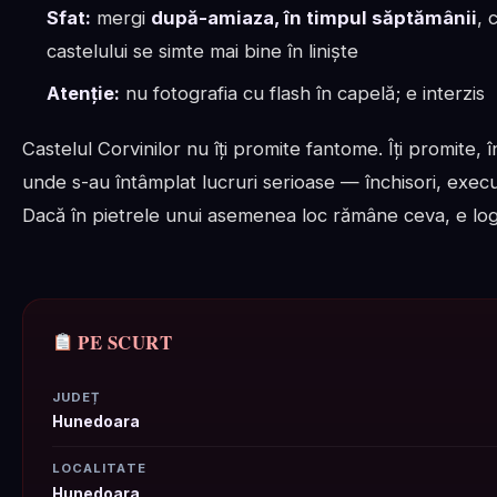
Sfat:
mergi
după-amiaza, în timpul săptămânii
, 
castelului se simte mai bine în liniște
Atenție:
nu fotografia cu flash în capelă; e interzis
Castelul Corvinilor nu îți promite fantome. Îți promite,
unde s-au întâmplat lucruri serioase — închisori, execuții
Dacă în pietrele unui asemenea loc rămâne ceva, e logi
PE SCURT
JUDEȚ
Hunedoara
LOCALITATE
Hunedoara