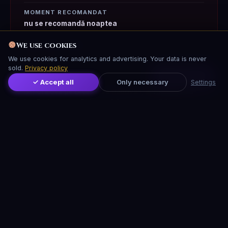
MOMENT RECOMANDAT
nu se recomandă noaptea
We use cookies
NIVEL MISTICISM
★★★★☆
We use cookies for analytics and advertising. Your data is never
sold.
Privacy policy
Distribuie
CUM AJUNGI
✓ Accept all
Only necessary
Settings
Din Craiova pe DN56 spre Radovan, aproximativ 25
km. Pădurea se află la nord de sat, accesibilă pe un
drum de câmp.
Leaflet
|
© OSM · CARTO