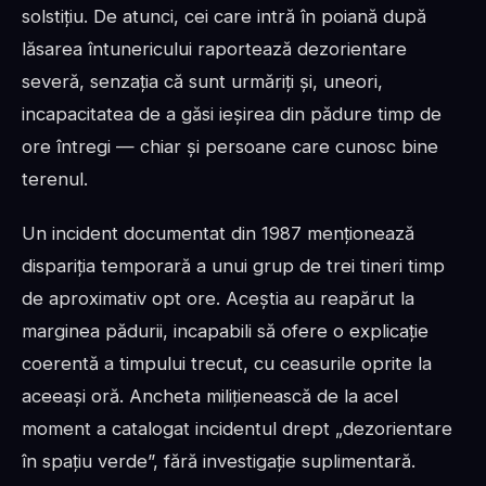
solstițiu. De atunci, cei care intră în poiană după
lăsarea întunericului raportează dezorientare
severă, senzația că sunt urmăriți și, uneori,
incapacitatea de a găsi ieșirea din pădure timp de
ore întregi — chiar și persoane care cunosc bine
terenul.
Un incident documentat din 1987 menționează
dispariția temporară a unui grup de trei tineri timp
de aproximativ opt ore. Aceștia au reapărut la
marginea pădurii, incapabili să ofere o explicație
coerentă a timpului trecut, cu ceasurile oprite la
aceeași oră. Ancheta milițienească de la acel
moment a catalogat incidentul drept „dezorientare
în spațiu verde”, fără investigație suplimentară.