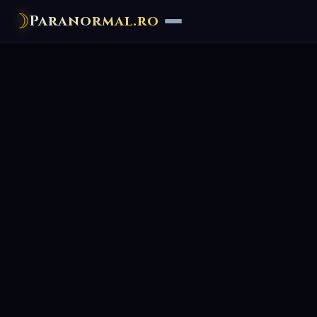
☽
Paranormal.ro