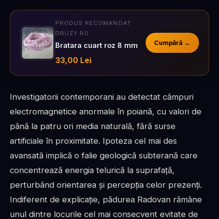
PRODUS RECOMANDAT ·
DRUZY.RO
Cumpără →
Bratara cuart roz 8 mm
33,00 Lei
Investigatorii contemporani au detectat câmpuri
electromagnetice anormale în poiană, cu valori de
până la patru ori media naturală, fără surse
artificiale în proximitate. Ipoteza cel mai des
avansată implică o falie geologică subterană care
concentrează energia telurică la suprafață,
perturbând orientarea și percepția celor prezenți.
Indiferent de explicație, pădurea Radovan rămâne
unul dintre locurile cel mai consecvent evitate de