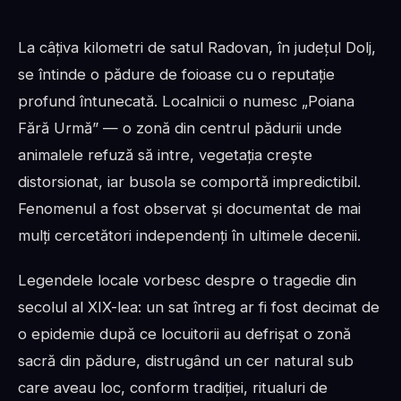
La câțiva kilometri de satul Radovan, în județul Dolj,
se întinde o pădure de foioase cu o reputație
profund întunecată. Localnicii o numesc „Poiana
Fără Urmă” — o zonă din centrul pădurii unde
animalele refuză să intre, vegetația crește
distorsionat, iar busola se comportă impredictibil.
Fenomenul a fost observat și documentat de mai
mulți cercetători independenți în ultimele decenii.
Legendele locale vorbesc despre o tragedie din
secolul al XIX-lea: un sat întreg ar fi fost decimat de
o epidemie după ce locuitorii au defrișat o zonă
sacră din pădure, distrugând un cer natural sub
care aveau loc, conform tradiției, ritualuri de