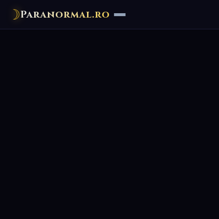
☽
Paranormal.ro