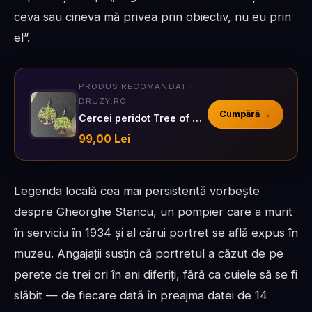
ceva sau cineva mă privea prin obiectiv, nu eu prin
el”.
PRODUS RECOMANDAT ·
DRUZY.RO
Cumpără →
Cercei peridot Tree of Life
99,00 Lei
Legenda locală cea mai persistentă vorbește
despre Gheorghe Stancu, un pompier care a murit
în serviciu în 1934 și al cărui portret se află expus în
muzeu. Angajații susțin că portretul a căzut de pe
perete de trei ori în ani diferiți, fără ca cuiele să se fi
slăbit — de fiecare dată în preajma datei de 14