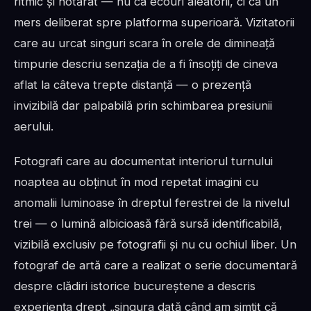
ritmic și hotărât — nu ca ecouri aleatorii, ci ca un
mers deliberat spre platforma superioară. Vizitatorii
care au urcat singuri scara în orele de dimineață
timpurie descriu senzația de a fi însoțiți de cineva
aflat la câteva trepte distanță — o prezență
invizibilă dar palpabilă prin schimbarea presiunii
aerului.
Fotografi care au documentat interiorul turnului
noaptea au obținut în mod repetat imagini cu
anomalii luminoase în dreptul ferestrei de la nivelul
trei — o lumină albicioasă fără sursă identificabilă,
vizibilă exclusiv pe fotografii și nu cu ochiul liber. Un
fotograf de artă care a realizat o serie documentară
despre clădiri istorice bucureștene a descris
experiența drept „singura dată când am simțit că