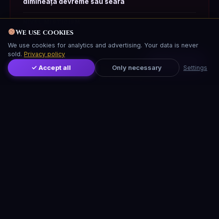
dimineața devreme sau seara
NIVEL MISTICISM
We use cookies
★★★☆☆
We use cookies for analytics and advertising. Your data is never
sold.
Privacy policy
CUM AJUNGI
Distribuie
Strada Mihai Vodă 4, Sector 3, București. Tramvai spre
✓ Accept all
Only necessary
Settings
Piața Unirii sau autobuz pe Calea Moșilor.
Leaflet
|
© OSM · CARTO