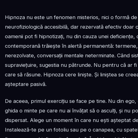
Hipnoza nu este un fenomen misterios, nici o formă de 
neurofiziologică accesibilă, dar rezervată efectiv doar c
oamenii pot fi hipnotizați, nu din cauza unei deficiențe,
contemporană trăiește în alertă permanentă: termene, fac
nerezolvate, conversații mentale neterminate. Când si
supraviețuire, sugestia nu pătrunde. Nu pentru că ar fi 
care să răsune. Hipnoza cere liniște. Și liniștea se cree
așteptare pasivă.
De aceea, primul exercițiu se face pe tine. Nu din ego, 
ghida o minte pe care nu ai învățat să o asculți, și nu poț
dispersat. Alege un moment în care nu ești așteptat de n
Instalează-te pe un fotoliu sau pe o canapea, cu spate