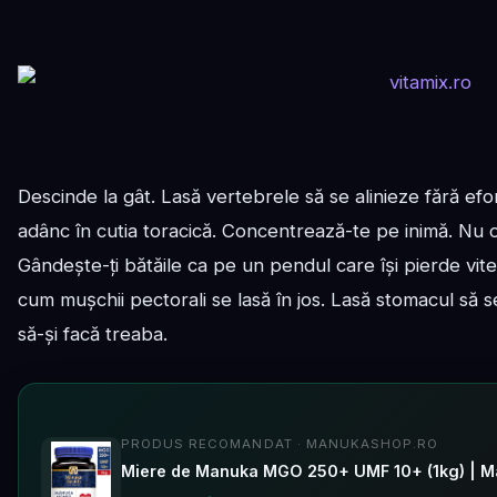
Descinde la gât. Lasă vertebrele să se alinieze fără efo
adânc în cutia toracică. Concentrează-te pe inimă. Nu o o
Gândește-ți bătăile ca pe un pendul care își pierde vite
cum mușchii pectorali se lasă în jos. Lasă stomacul să s
să-și facă treaba.
PRODUS RECOMANDAT · MANUKASHOP.RO
Miere de Manuka MGO 250+ UMF 10+ (1kg) | M