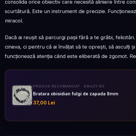
consolida orice obiectiv care necesită aliniere între co
scurtătură. Este un instrument de precizie. Funcționează
miracol.
Dacă ai reușit să parcurgi pașii fără a te grăbi, felicităr
cineva, ci pentru că ai învățat să te oprești, să asculți ș
funcționează atenția când este eliberată de zgomot. Res
PRODUS RECOMANDAT · DRUZY.RO
Bratara obisidian fulgi de zapada 8mm
37,00 Lei