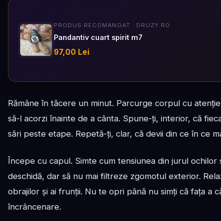
PRODUS RECOMANDAT · DRUZY.RO
Pandantiv cuart spirit m7
97,00 Lei
Rămâne în tăcere un minut. Parcurge corpul cu atenție
să-l acorzi înainte de a cânta. Spune-ți, interior, că fi
sări peste etape. Repetă-ți, clar, că devii din ce în ce ma
Începe cu capul. Simte cum tensiunea din jurul ochilor 
deschidă, dar să nu mai filtreze zgomotul exterior. Rel
obrajilor și ai frunții. Nu te opri până nu simți că fața a c
încrâncenare.