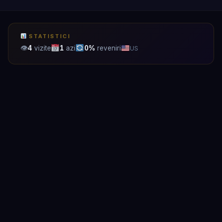
STATISTICI
👁
4
vizite
1
azi
0%
reveniri
US