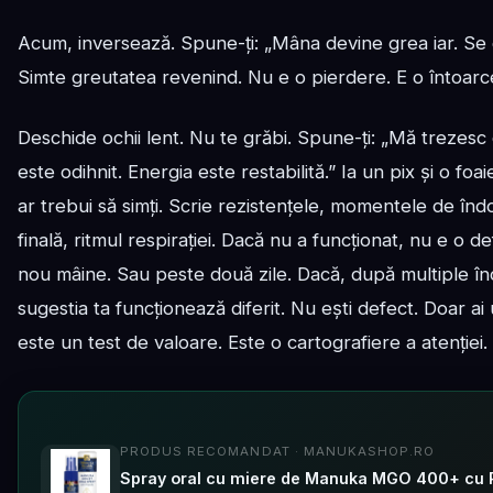
Acum, inversează. Spune-ți: „Mâna devine grea iar. Se
Simte greutatea revenind. Nu e o pierdere. E o întoarce
Deschide ochii lent. Nu te grăbi. Spune-ți: „Mă trezes
este odihnit. Energia este restabilită.” Ia un pix și o foai
ar trebui să simți. Scrie rezistențele, momentele de îndo
finală, ritmul respirației. Dacă nu a funcționat, nu e o d
nou mâine. Sau peste două zile. Dacă, după multiple în
sugestia ta funcționează diferit. Nu ești defect. Doar ai
este un test de valoare. Este o cartografiere a atenției.
PRODUS RECOMANDAT · MANUKASHOP.RO