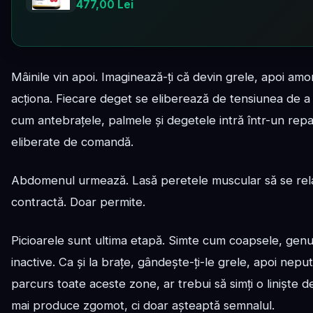
477,00 Lei
Mâinile vin apoi. Imaginează-ți că devin grele, apoi amor
acționa. Fiecare deget se eliberează de tensiunea de a 
cum antebrațele, palmele și degetele intră într-un repa
eliberate de comandă.
Abdomenul urmează. Lasă peretele muscular să se rela
contractă. Doar permite.
Picioarele sunt ultima etapă. Simte cum coapsele, genun
inactive. Ca și la brațe, gândește-ți-le grele, apoi nepu
parcurs toate aceste zone, ar trebui să simți o liniște d
mai produce zgomot, ci doar așteaptă semnalul.