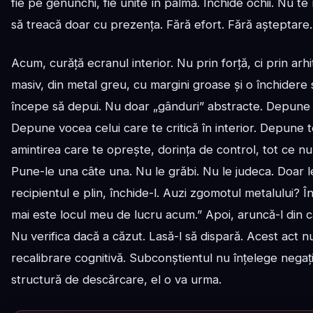
fie pe genunchi, fie unite în palmă. Închide ochii. Nu t
să treacă doar cu prezența. Fără efort. Fără așteptare. 
Acum, curăță ecranul interior. Nu prin forță, ci prin arh
masiv, din metal greu, cu margini groase și o închidere s
începe să depui. Nu doar „gânduri” abstracte. Depune p
Depune vocea celui care te critică în interior. Depune te
amintirea care te oprește, dorința de control, tot ce nu
Pune-le una câte una. Nu le grăbi. Nu le judeca. Doar le
recipientul e plin, închide-l. Auzi zgomotul metalului? Î
mai este locul meu de lucru acum.” Apoi, aruncă-l din câ
Nu verifica dacă a căzut. Lasă-l să dispară. Acest act 
recalibrare cognitivă. Subconștientul nu înțelege negația,
structură de descărcare, el o va urma.