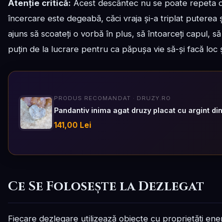
Atenție critică:
Acest descântec nu se poate repeta dac
încercare este degeabă, căci vraja și-a triplat puterea 
ajuns să scoateți o vorbă în plus, să întoarceți capul, să
puțin de la lucrare pentru ca păpușa vie să-și facă loc ș
PRODUS RECOMANDAT · DRUZY.RO
Pandantiv inima agat druzy placat cu argint din
141,00 Lei
Ce Se Folosește la Dezlegat
Fiecare dezlegare utilizează obiecte cu proprietăți energ