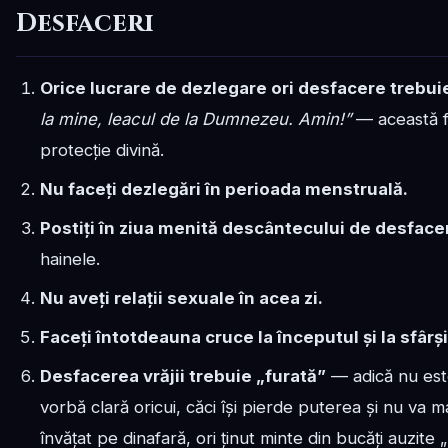
Desfaceri
Orice lucrare de dezlegare ori desfacere trebuie
la mine, leacul de la Dumnezeu. Amin!”
— această f
protecție divină.
Nu faceți dezlegări în perioada menstruală.
Postiți în ziua menită descântecului de desface
hainele.
Nu aveți relații sexuale în acea zi.
Faceți întotdeauna cruce la începutul și la sfârșit
Desfacerea vrăjii trebuie „furată”
— adică nu este
vorbă clară oricui, căci își pierde puterea și nu va m
învățat pe dinafară, ori ținut minte din bucăți auzite 