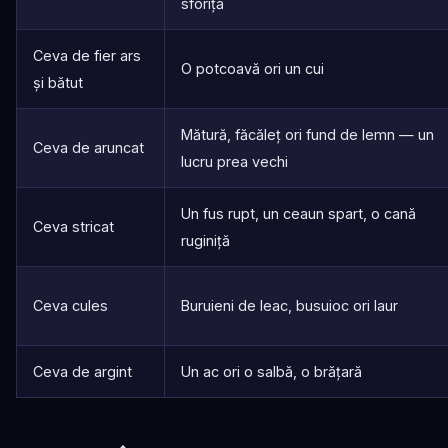
sforiță
Ceva de fier ars
O potcoavă ori un cui
și bătut
Mătură, făcăleț ori fund de lemn — un
Ceva de aruncat
lucru prea vechi
Un fus rupt, un ceaun spart, o cană
Ceva stricat
ruginiță
Ceva cules
Buruieni de leac, busuioc ori laur
Ceva de argint
Un ac ori o salbă, o brățară