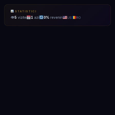
STATISTICI
👁
5
vizite
1
azi
0%
reveniri
US
RO