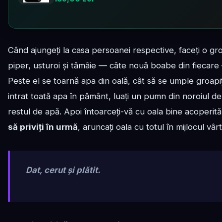
Când ajungeți la casa persoanei respective, faceți o gro
piper, usturoi și tămâie — câte nouă boabe din fiecare
Peste el se toarnă apa din oală, cât să se umple groapița
intrat toată apa în pământ, luați un pumn din noroiul de 
restul de apă. Apoi întoarceți-vă cu oala bine acoperită 
să priviți în urmă
, aruncați oala cu totul în mijlocul vâr
Dat, cerut și plătit.