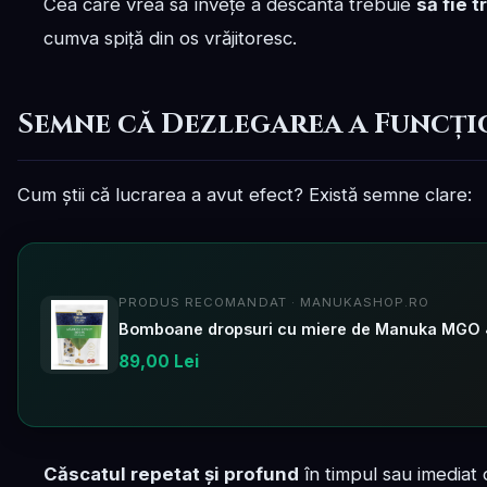
Cea care vrea să învețe a descânta trebuie
să fie 
cumva spiță din os vrăjitoresc.
Semne că Dezlegarea a Funcț
Cum știi că lucrarea a avut efect? Există semne clare:
PRODUS RECOMANDAT · MANUKASHOP.RO
89,00 Lei
Căscatul repetat și profund
în timpul sau imediat 