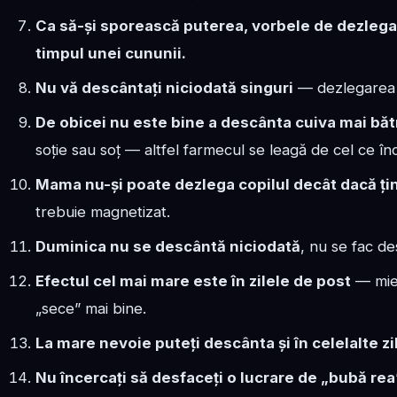
Ca să-și sporească puterea, vorbele de dezlegar
timpul unei cununii.
Nu vă descântați niciodată singuri
— dezlegarea 
De obicei nu este bine a descânta cuiva mai băt
soție sau soț — altfel farmecul se leagă de cel ce în
Mama nu-și poate dezlega copilul decât dacă ți
trebuie magnetizat.
Duminica nu se descântă niciodată
, nu se fac de
Efectul cel mai mare este în zilele de post
— mier
„sece” mai bine.
La mare nevoie puteți descânta și în celelalte zi
Nu încercați să desfaceți o lucrare de „bubă rea