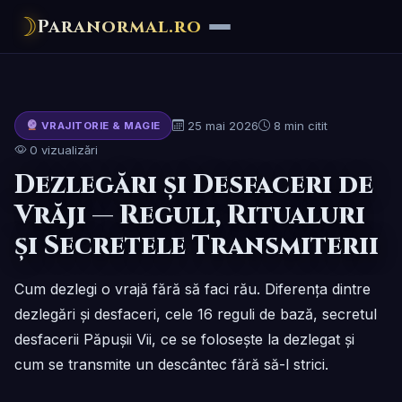
☽
Paranormal.ro
25 mai 2026
8 min citit
VRAJITORIE & MAGIE
0 vizualizări
Dezlegări și Desfaceri de
Vrăji — Reguli, Ritualuri
și Secretele Transmiterii
Cum dezlegi o vrajă fără să faci rău. Diferența dintre
dezlegări și desfaceri, cele 16 reguli de bază, secretul
desfacerii Păpușii Vii, ce se folosește la dezlegat și
cum se transmite un descântec fără să-l strici.