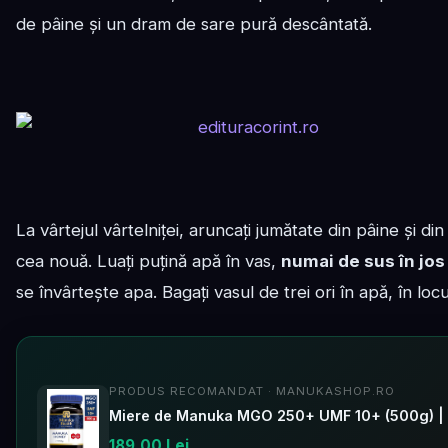
de pâine și un dram de sare pură descântată.
La vârtejul vârtelniței, aruncați jumătate din pâine și din 
cea nouă. Luați puțină apă în vas,
numai de sus în jos
se învârtește apa. Bagați vasul de trei ori în apă, în loc
PRODUS RECOMANDAT · MANUKASHOP.RO
Miere de Manuka MGO 250+ UMF 10+ (500g) |
189,00 Lei