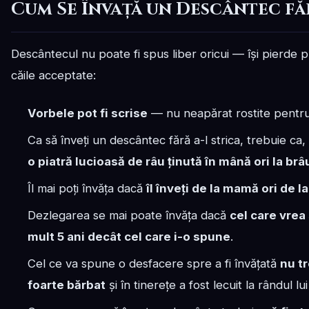
Cum Se Învață un Descântec fă
Descântecul nu poate fi spus liber oricui — își pierde 
căile acceptate:
Vorbele pot fi scrise
— nu neapărat rostite pentru
Ca să înveți un descântec fără a-l strica, trebuie ca,
o piatră lucioasă de râu ținută în mână ori la brâ
Îl mai poți învăța dacă
îl înveți de la mamă ori de l
Dezlegarea se mai poate învăța dacă
cel care vrea
mult 5 ani decât cel care i-o spune
.
Cel ce va spune o desfacere spre a fi învățată
nu t
foarte bărbat
și în tinerețe a fost lecuit la rândul lu