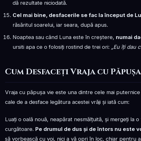
dă rezultate niciodată.
Cel mai bine, desfacerile se fac la început de 
răsăritul soarelui, iar seara, după apus.
Noaptea sau când Luna este în creștere,
numai dac
ursiti apa ce o folosiți rostind de trei ori:
„Eu îți dau 
Cum Desfaceți Vraja cu Păpușa
Vraja cu păpușa vie este una dintre cele mai puternice ș
cale de a desface legătura acestei vrăji și iată cum:
Luați o oală nouă, neapărat nesmălțuită, și mergeți la o 
curgătoare.
Pe drumul de dus și de întors nu este v
să vorbească cu voi, nici a vă opri în loc, chiar pentru 