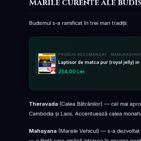
Marile curente ale budi
Budismul s-a ramificat în trei mari tradiții:
PRODUS RECOMANDAT · MANUKASHOP
Laptisor de matca pur (royal jelly
254,00 Lei
Theravada
(Calea Bătrânilor) — cel mai apro
Cambodia și Laos. Accentuează calea monahală
Mahayana
(Marele Vehicul) — s-a dezvoltat 
— o ființă care amână intrarea în nirvana pent