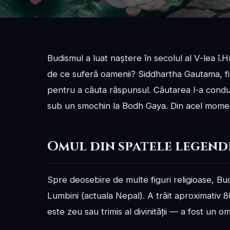
Budismul a luat naștere în secolul al V-lea î.H
de ce suferă oamenii? Siddhartha Gautama, fiul 
pentru a căuta răspunsul. Căutarea l-a condus
sub un smochin la Bodh Gaya. Din acel momen
Omul din spatele legend
Spre deosebire de multe figuri religioase, Bud
Lumbini (actuala Nepal). A trăit aproximativ 8
este zeu sau trimis al divinității — a fost un o