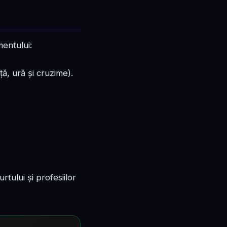
mentului:
ă, ură și cruzime).
rtului și profesiilor