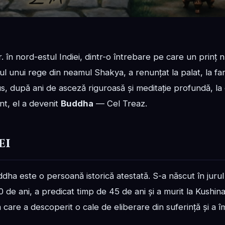
r. în nord-estul Indiei, dintr-o întrebare pe care un prinț 
unui rege din neamul Shakya, a renunțat la palat, la famili
, după ani de asceză riguroasă și meditație profundă, la o
t, el a devenit
Buddha
— Cel Treaz.
ei
dha este o persoană istorică atestată. S-a născut în jurul 
0 de ani, a predicat timp de 45 de ani și a murit la Kushin
m care a descoperit o cale de eliberare din suferință și a î