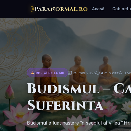
☽
Paranormal.ro
Acasă
Cabinetu
29 mai 2026
4 min citit
0 vi
RELIGIILE LUMII
Budismul – Ca
Suferinta
Budismul a luat naștere în secolul al V-lea î.Hr