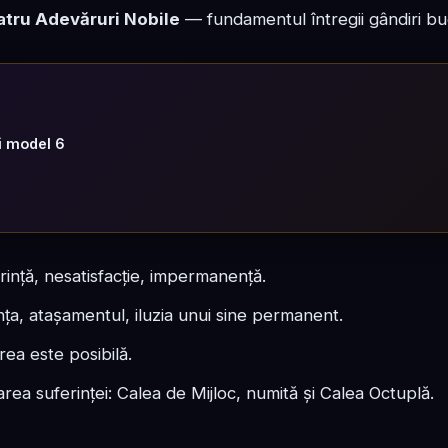
atru Adevăruri Nobile
— fundamentul întregii gândiri bu
ni model 6
ință, nesatisfacție, impermanență.
nța, atașamentul, iluzia unui sine permanent.
ea este posibilă.
rea suferinței: Calea de Mijloc, numită și Calea Octuplă.