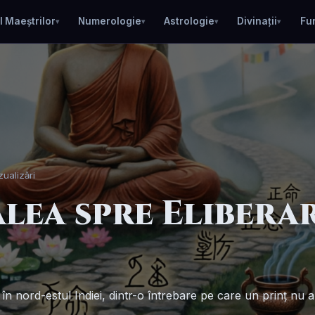
l Maeștrilor
Numerologie
Astrologie
Divinații
Fu
zualizări
lea spre Elibera
. în nord-estul Indiei, dintr-o întrebare pe care un prinț nu