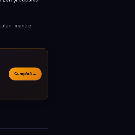
ualuri, mantre,
Cumpără →