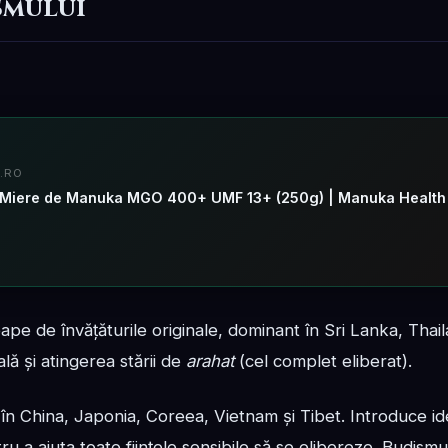
smului
.RO
) in Miere de Manuka MGO 400+ UMF 13+ (250g) | Manuka Health
ape de învățăturile originale, dominant în Sri Lanka, Tha
 și atingerea stării de
arahat
(cel complet eliberat).
în China, Japonia, Coreea, Vietnam și Tibet. Introduce i
ru a ajuta toate ființele sensibile să se elibereze. Budism