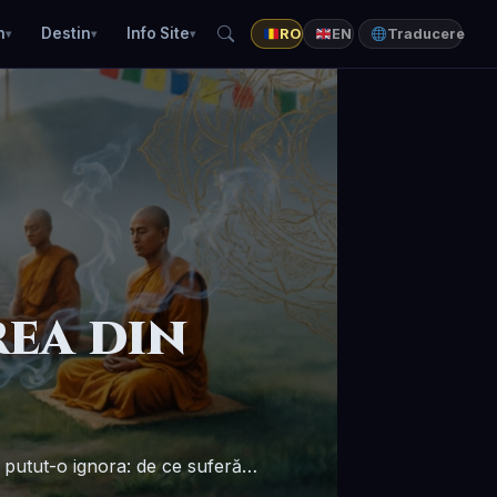
n
Destin
Info Site
RO
EN
Traducere
rea din
 a putut-o ignora: de ce suferă…