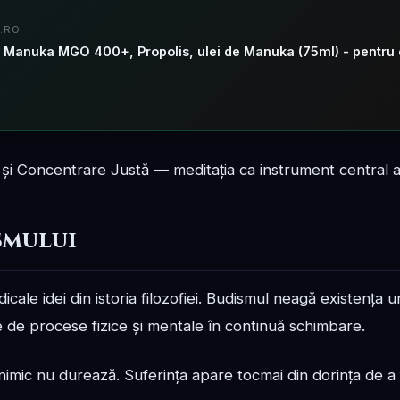
.RO
ă și Concentrare Justă — meditația ca instrument central al 
smului
cale idei din istoria filozofiei. Budismul neagă existența
e de procese fizice și mentale în continuă schimbare.
mic nu durează. Suferința apare tocmai din dorința de a 