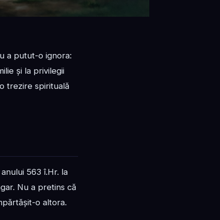
nu a putut-o ignora:
e și la privilegii
 trezire spirituală
anului 563 î.Hr. la
agar. Nu a pretins că
mpărtășit-o altora.