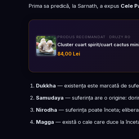
Prima sa predică, la Sarnath, a expus
Cele P
PRODUS RECOMANDAT · DRUZY.RO
Cluster cuart spirit/cuart cactus mi
84,00 Lei
Dukkha
— existența este marcată de sufer
Samudaya
— suferința are o origine: dori
Nirodha
— suferința poate înceta; eliberar
Magga
— există o cale care duce la înceta