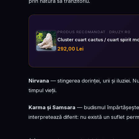
prin natura sa tranzitoriu.
PRODUS RECOMANDAT · DRUZY.RO
Cluster cuart cactus / cuart spirit m
292,00 Lei
Nirvana
— stingerea dorinței, urii și iluziei. 
timpul vieții.
Karma și Samsara
— budismul împărtășește c
interpretează diferit: nu există un suflet per