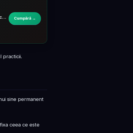
Pasta de dinti fara fluor, cu miere de Manuka MGO 400+, Propolis, ulei de Manuka (75ml) - pentru copii si adulti
Cumpără →
practicii.
 unui sine permanent
fixa ceea ce este