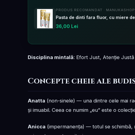
PRODUS RECOMANDAT · MANUKASHOP
36,00 Lei
Disciplina mintală
: Efort Just, Atenție Just
Concepte cheie ale budi
Anatta
(non-sinele) — una dintre cele mai radi
și imuabil. Ceea ce numim „eu” este o colecți
Anicca
(impermanența) — totul se schimbă, ni