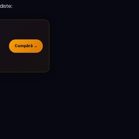
diste:
Cumpără →