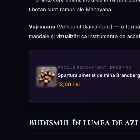
tibetan sunt ramuri ale Mahayana.
Vajrayana
(Vehiculul Diamantului) — o formă e
mandale și vizualizări ca instrumente de accele
PRODUS RECOMANDAT · DRUZY.RO
Spartura ametist de mina Brandber
13,00 Lei
Budismul în lumea de azi