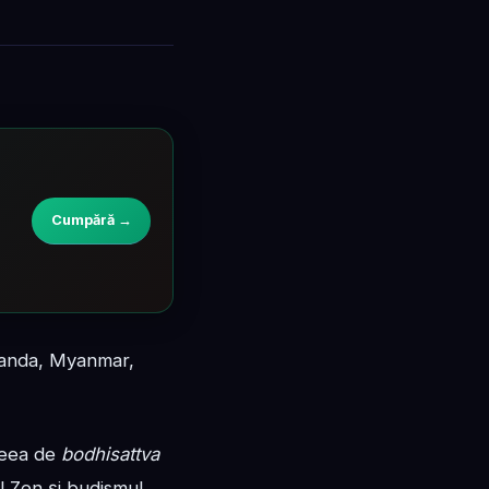
Cumpără →
ilanda, Myanmar,
deea de
bodhisattva
ul Zen și budismul