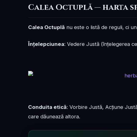
Calea Octuplă — harta s
Calea Octuplă
nu este o listă de reguli, ci 
Înțelepciunea
: Vedere Justă (înțelegerea cel
Conduita etică
: Vorbire Justă, Acțiune Justă 
care dăunează altora.