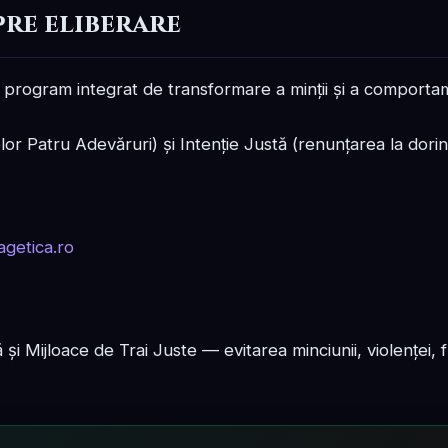
pre eliberare
un program integrat de transformare a minții și a comporta
or Patru Adevăruri) și Intenție Justă (renunțarea la dorinț
și Mijloace de Trai Juste — evitarea minciunii, violenței, fu