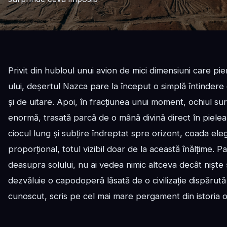
Privit din hubloul unui avion de mici dimensiuni care pi
ului, deșertul Nazca pare la început o simplă întindere
și de uitare. Apoi, în fracțiunea unui moment, ochiul sur
enormă, trasată parcă de o mână divină direct în pielea 
ciocul lung și subțire îndreptat spre orizont, coada ele
proporțional, totul vizibil doar de la această înălțime. Pas
deasupra solului, nu ai vedea nimic altceva decât niște șa
dezvăluie o capodoperă lăsată de o civilizație dispărută
cunoscut, scris pe cel mai mare pergament din istoria o