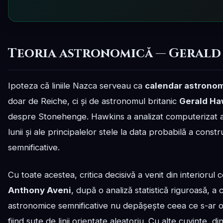
Teoria astronomică — Gerald 
Ipoteza că liniile Nazca serveau ca
calendar astrono
doar de Reiche, ci și de astronomul britanic
Gerald Ha
despre Stonehenge. Hawkins a analizat computerizat alini
lunii și ale principalelor stele la data probabilă a const
semnificative.
Cu toate acestea, critica decisivă a venit din interiorul 
Anthony Aveni
, după o analiză statistică riguroasă, 
astronomice semnificative nu depășește ceea ce s-ar obț
fiind sute de linii orientate aleatoriu. Cu alte cuvinte, d