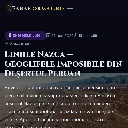
☽
Paranormal.ro
27 mai 2026
15 min citit
ENIGMELE LUMII
0 vizualizări
Liniile Nazca —
Geoglifele Imposibile din
Deșertul Peruan
Privit din hubloul unui avion de mici dimensiuni care
pierde altitudine deasupra coastei sudice a Peru-ului,
deșertul Nazca pare la început o simplă întindere
ocru, aridă și monotonă, brăzdată de vânturi și de
uitare. Apoi, în fracțiunea unui moment, ochiul
surprinde ceva imposib