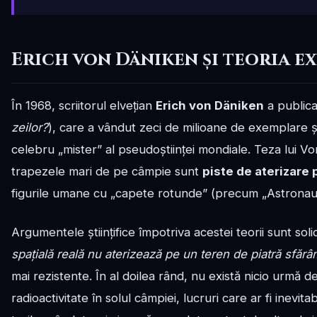
Erich von Däniken și teoria e
În 1968, scriitorul elvețian
Erich von Däniken
a public
zeilor?
), care a vândut zeci de milioane de exemplare și
celebru „mister” al pseudoștiinței mondiale. Teza lui V
trapezele mari de pe câmpie sunt
piste de aterizare 
figurile umane cu „capete rotunde” (precum „Astronautul
Argumentele științifice împotriva acestei teorii sunt soli
spațială reală nu aterizează pe un teren de piatră sfăr
mai rezistente. În al doilea rând, nu există nicio urmă
radioactivitate în solul câmpiei, lucruri care ar fi inevita