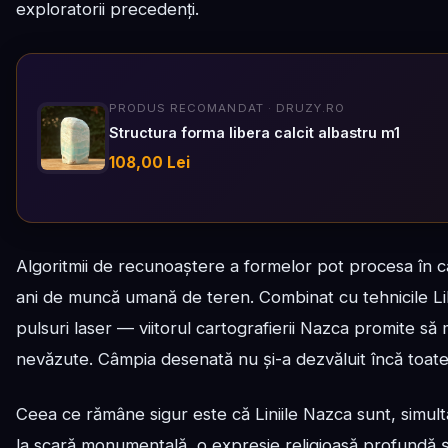
exploratorii precedenți.
PRODUS RECOMANDAT · DRUZY.RO
Structura forma libera calcit albastru m1
108,00 Lei
Algoritmii de recunoaștere a formelor pot procesa în c
ani de muncă umană de teren. Combinat cu tehnicile Li
pulsuri laser — viitorul cartografierii Nazca promite să
nevăzute. Câmpia desenată nu și-a dezvăluit încă toate
Ceea ce rămâne sigur este că Liniile Nazca sunt, simul
la scară monumentală, o expresie religioasă profundă și o 