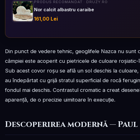
PRODUS RECOMANDAT · DRUZY.RO
Nor calcit albastru caraibe
161,00 Lei
Din punct de vedere tehnic, geoglifele Nazca nu sunt 
câmpiei este acoperit cu pietricele de culoare roșiatic-î
Sub acest covor roșu se află un sol deschis la culoare, ga
au îndepărtat cu grijă stratul superficial de rocă ferugi
fondul mai deschis. Contrastul cromatic a creat desenele
aparență, de o precizie uimitoare în execuție.
Descoperirea modernă — Paul 