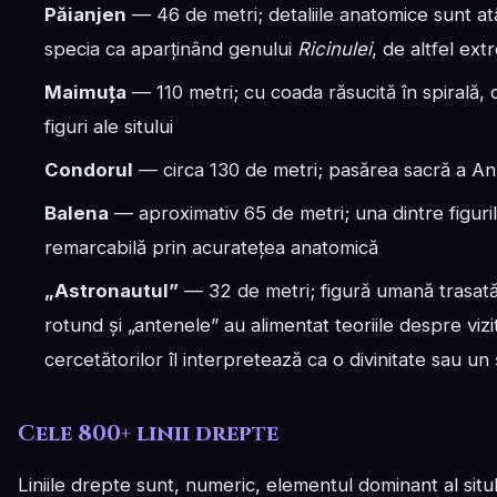
Păianjen
— 46 de metri; detaliile anatomice sunt atât
specia ca aparținând genului
Ricinulei
, de altfel ext
Maimuța
— 110 metri; cu coada răsucită în spirală,
figuri ale sitului
Condorul
— circa 130 de metri; pasărea sacră a Anzi
Balena
— aproximativ 65 de metri; una dintre figuril
remarcabilă prin acuratețea anatomică
„Astronautul”
— 32 de metri; figură umană trasată
rotund și „antenele” au alimentat teoriile despre vizit
cercetătorilor îl interpretează ca o divinitate sau u
Cele 800+ linii drepte
Liniile drepte sunt, numeric, elementul dominant al situ