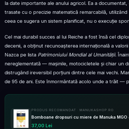
la date importante ale anului agricol. Ea a documentat
trasate cu o precizie matematică remarcabilă, utilizând
ceea ce sugera un sistem planificat, nu o execuție spo
Cel mai durabil succes al lui Reiche a fost însă cel diplo
decenii, a obținut recunoașterea internațională a valorii 
Nazca pe lista
Patrimoniului Mondial al Umanității
. Înai
nereglementată — mașinile, motocicletele și chiar un dr
distrugând ireversibil porțiuni dintre cele mai vechi. Ma
de 95 de ani. Este înmormântată acolo unde a trăit — 
PRODUS RECOMANDAT · MANUKASHOP.RO
37,00 Lei