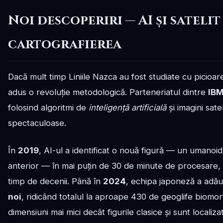
Noi descoperiri — AI și sateli
cartografierea
Dacă mult timp Liniile Nazca au fost studiate cu picioare
adus o revoluție metodologică. Parteneriatul dintre
IB
folosind algoritmi de
inteligență artificială
și imagini sate
spectaculoase.
În
2019
, AI-ul a identificat o nouă figură — un umano
anterior — în mai puțin de 30 de minute de procesare,
timp de decenii. Până în
2024
, echipa japoneză a adăug
noi
, ridicând totalul la aproape 430 de geoglife biomo
dimensiuni mai mici decât figurile clasice și sunt locali