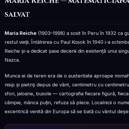
Maria Reiche — matematiciana
salvat
Maria Reiche
(1903–1998) a sosit în Peru în 1932 ca g
restul vieții. Întâlnirea cu Paul Kosok în 1940 i-a schimb
Reiche și-a dedicat șase decenii din existență unui singu
Nazca.
Munca ei de teren era de o austeritate aproape monahal
nisip și pietriș depus de vânt, centimetru cu centime
sfori, jaloane, busole — cartografia fiecare figură, fiec
câmpie, mânca puțin, refuza să plece. Localnicii o nu
excentrică venită din Europa să se bată cu vântul deșer