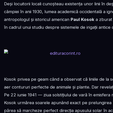
Deși locuitorii locali cunoșteau existența unor linii în d
câmpiei în anii 1930, lumea academică occidentală a i
antropologul și istoricul american
Paul Kosok
a zburat 
în cadrul unui studiu despre sistemele de irigații antice 
Kosok privea pe geam când a observat că liniile de la so
aer contururi perfecte de animale și plante. Dar revelați
Pe 22 iunie 1941 — ziua solstițiului de vară în emisfera 
Kosok urmărea soarele apunând exact pe prelungirea uneia
părea să marcheze perfect direcția apusului solar în ac