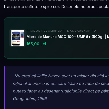
transporta sufletele spre cer. Desenele nu erau specta
PRODUS RECOMANDAT · MANUKASHOP.RO
Miere de Manuka MGO 100+ UMF 6+ (500g) | 
165,00 Lei
„Nu cred că liniile Nazca sunt un mister din altă 
rațional al unor oameni care trăiau cu frica de sec
puteau face: au desenat rugăciunile direct pe pămî
Geographic
, 1996