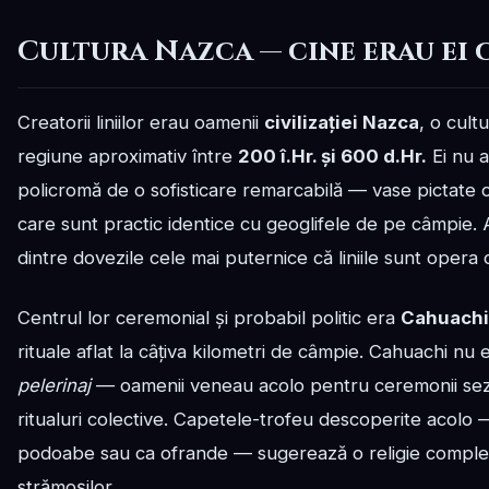
Cultura Nazca — cine erau ei 
Creatorii liniilor erau oamenii
civilizației Nazca
, o cult
regiune aproximativ între
200 î.Hr. și 600 d.Hr.
Ei nu a
policromă de o sofisticare remarcabilă — vase pictate cu 
care sunt practic identice cu geoglifele de pe câmpie
dintre dovezile cele mai puternice că liniile sunt opera c
Centrul lor ceremonial și probabil politic era
Cahuachi
rituale aflat la câțiva kilometri de câmpie. Cahuachi nu
pelerinaj
— oamenii veneau acolo pentru ceremonii sezo
ritualuri colective. Capetele-trofeu descoperite acolo 
podoabe sau ca ofrande — sugerează o religie complexă,
strămoșilor.