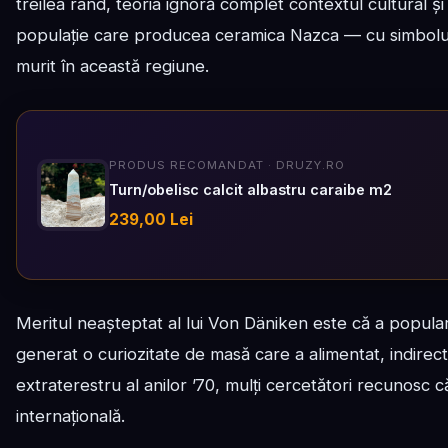
treilea rând, teoria ignoră complet contextul cultural și
populație care producea ceramica Nazca — cu simboluri i
murit în această regiune.
PRODUS RECOMANDAT · DRUZY.RO
Turn/obelisc calcit albastru caraibe m2
239,00 Lei
Meritul neașteptat al lui Von Däniken este că a populari
generat o curiozitate de masă care a alimentat, indirect
extraterestru al anilor ’70, mulți cercetători recunosc că
internațională.