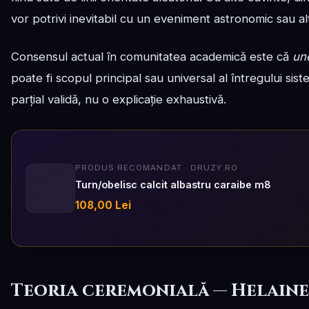
vor potrivi inevitabil cu un eveniment astronomic sau alt
Consensul actual în comunitatea academică este că
un
poate fi scopul principal sau universal al întregului s
parțial validă, nu o explicație exhaustivă.
PRODUS RECOMANDAT · DRUZY.RO
Turn/obelisc calcit albastru caraibe m8
108,00 Lei
Teoria ceremonială — Helaine