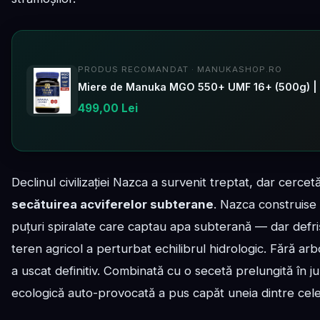
PRODUS RECOMANDAT · MANUKASHOP.RO
Miere de Manuka MGO 550+ UMF 16+ (500g) |
499,00 Lei
Declinul civilizației Nazca a survenit treptat, dar cerce
secătuirea acviferelor subterane
. Nazca construise
puțuri spiralate care captau apa subterană — dar defr
teren agricol a perturbat echilibrul hidrologic. Fără arb
a uscat definitiv. Combinată cu o secetă prelungită în ju
ecologică auto-provocată a pus capăt uneia dintre cele mai