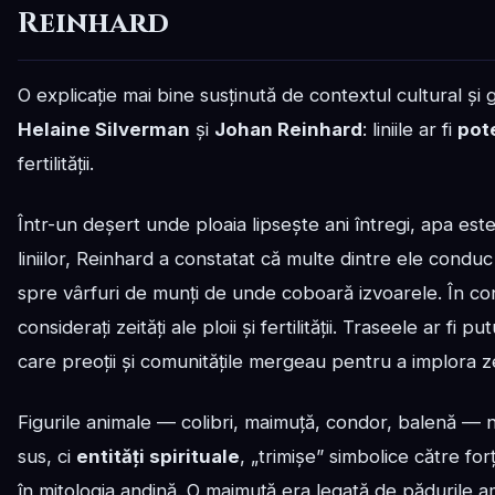
Reinhard
O explicație mai bine susținută de contextul cultural ș
Helaine Silverman
și
Johan Reinhard
: liniile ar fi
pot
fertilității.
Într-un deșert unde ploaia lipsește ani întregi, apa este 
liniilor, Reinhard a constatat că multe dintre ele condu
spre vârfuri de munți de unde coboară izvoarele. În conte
considerați zeități ale ploii și fertilității. Traseele ar fi p
care preoții și comunitățile mergeau pentru a implora zei
Figurile animale — colibri, maimuță, condor, balenă — nu 
sus, ci
entități spirituale
, „trimișe” simbolice către for
în mitologia andină. O maimuță era legată de păduril