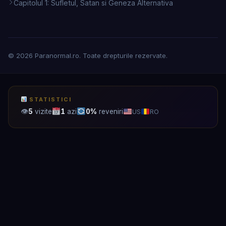
Capitolul 1: Sufletul, Satan si Geneza Alternativa
© 2026 Paranormal.ro. Toate drepturile rezervate.
STATISTICI
👁
5
vizite
1
azi
0%
reveniri
US
RO