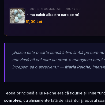
PRODUS RECOMANDAT · DRUZY.RO
Inima calcit albastru caraibe m1
51,00 Lei
„Nazca este o carte scrisă într-o limbă pe care nu
convinsă că cei care au creat-o cunoșteau cerul 
începem să o apreciem.”
—
Maria Reiche
, interv
Teoria principală a lui Reiche era că figurile și liniile f
complex
, cu aliniamente față de răsăritul și apusul soare