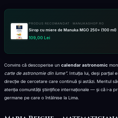
PRODUS RECOMANDAT · MANUKASHOP.RO
Sirop cu miere de Manuka MGO 250+ (100 ml)
109,00 Lei
Convins că descoperise un
calendar astronomic
monu
carte de astronomie din lume”
. Intuiția lui, deși parția
direcție de cercetare care continuă și astăzi. Meritul său
atenția comunității științifice internaționale — și că i-
germane pe care o întâlnise la Lima.