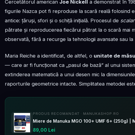
Cercetătorul american
Joe Nickell
a demonstrat în 198
figurile Nazca pot fi reproduse la scară reală folosind e
antice: țăruși, sfori și o schiță inițială. Procesul de
scalar
pătrate și reproducerea fiecărui pătrat la o scară mai 
observată, fără a recurge la tehnologii avansate sau la
Maria Reiche a identificat, de altfel, o
unitate de măs
— care ar fi funcționat ca „pasul de bază” al unui siste
extinderea matematică a unui desen mic la dimensiuni
raporturile geometrice intacte. Simplitatea metodei es
PRODUS RECOMANDAT · MANUKASHOP.RO
Miere de Manuka MGO 100+ UMF 6+ (250g) | 
89,00 Lei