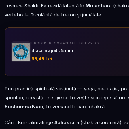
cosmice Shakti. Ea rezidă latentă în
Muladhara
(chakra
vertebrale, încolăcită de trei ori și jumătate.
PRODUS RECOMANDAT · DRUZY.RO
Bratara apatit 8 mm
65,45 Lei
Prin practică spirituală susținută — yoga, meditație, 
spontan, această energie se trezește și începe să urce
Sushumna Nadi
, traversând fiecare chakră.
Când Kundalini atinge
Sahasrara
(chakra coronară), 