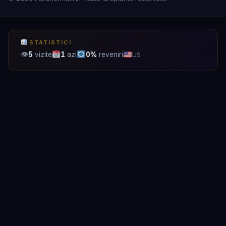
STATISTICI
👁
5
vizite
1
azi
0%
reveniri
US