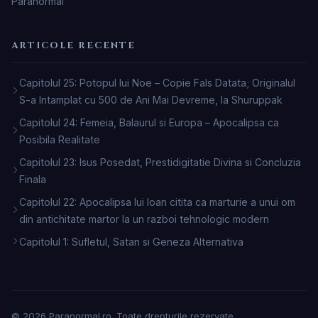
Paranormal
ARTICOLE RECENTE
Capitolul 25: Potopul lui Noe – Copie Fals Datata; Originalul
S-a Intamplat cu 500 de Ani Mai Devreme, la Shuruppak
Capitolul 24: Femeia, Balaurul si Europa – Apocalipsa ca
Posibila Realitate
Capitolul 23: Isus Posedat, Prestidigitatie Divina si Concluzia
Finala
Capitolul 22: Apocalipsa lui Ioan citita ca marturie a unui om
din antichitate martor la un razboi tehnologic modern
Capitolul 1: Sufletul, Satan si Geneza Alternativa
© 2026 Paranormal.ro. Toate drepturile rezervate.