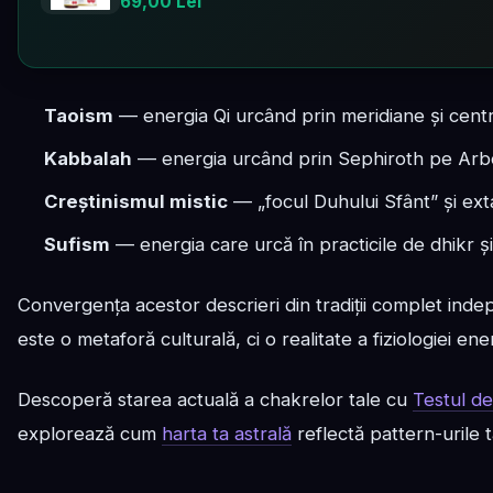
69,00 Lei
Taoism
— energia Qi urcând prin meridiane și cent
Kabbalah
— energia urcând prin Sephiroth pe Arbor
Creștinismul mistic
— „focul Duhului Sfânt” și extaz
Sufism
— energia care urcă în practicile de dhikr ș
Convergența acestor descrieri din tradiții complet ind
este o metaforă culturală, ci o realitate a fiziologiei e
Descoperă starea actuală a chakrelor tale cu
Testul de
explorează cum
harta ta astrală
reflectă pattern-urile 