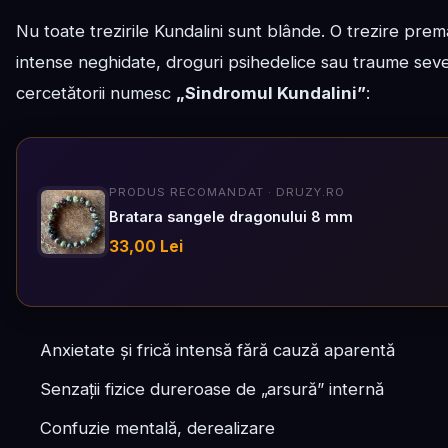
Nu toate trezirile Kundalini sunt blânde. O trezire prem
intense neghidate, droguri psihedelice sau traume se
cercetătorii numesc
„Sindromul Kundalini”
:
PRODUS RECOMANDAT · DRUZY.RO
Bratara sangele dragonului 8 mm
33,00 Lei
Anxietate și frică intensă fără cauză aparentă
Senzații fizice dureroase de „arsură” internă
Confuzie mentală, derealizare