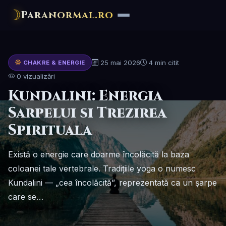
☽
Paranormal.ro
25 mai 2026
4 min citit
CHAKRE & ENERGIE
0 vizualizări
Kundalini: Energia
Sarpelui si Trezirea
Spirituala
Există o energie care doarme încolăcită la baza
coloanei tale vertebrale. Tradițiile yoga o numesc
Kundalini — „cea încolăcită”, reprezentată ca un șarpe
care se…