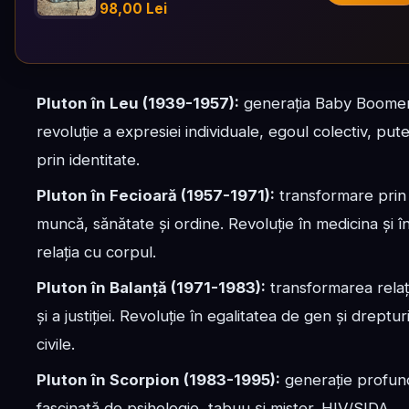
98,00 Lei
Pluton în Leu (1939-1957):
generația Baby Boome
revoluție a expresiei individuale, egoul colectiv, put
prin identitate.
Pluton în Fecioară (1957-1971):
transformare prin
muncă, sănătate și ordine. Revoluție în medicina și î
relația cu corpul.
Pluton în Balanță (1971-1983):
transformarea relați
și a justiției. Revoluție în egalitatea de gen și dreptur
civile.
Pluton în Scorpion (1983-1995):
generație profun
fascinată de psihologie, tabuu și mister. HIV/SIDA,