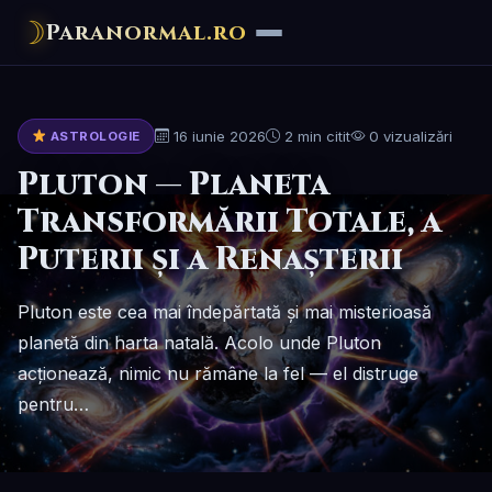
☽
Paranormal.ro
16 iunie 2026
2 min citit
0 vizualizări
ASTROLOGIE
Pluton — Planeta
Transformării Totale, a
Puterii și a Renașterii
Pluton este cea mai îndepărtată și mai misterioasă
planetă din harta natală. Acolo unde Pluton
acționează, nimic nu rămâne la fel — el distruge
pentru…