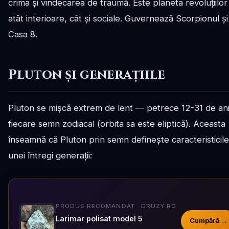
crima și vindecarea de traumă. Este planeta revoluțiilo
atât interioare, cât și sociale. Guvernează Scorpionul și
Casa 8.
Pluton și generațiile
Pluton se mișcă extrem de lent — petrece 12-31 de ani
fiecare semn zodiacal (orbita sa este eliptică). Aceasta
înseamnă că Pluton prin semn definește caracteristicile
unei întregi generații:
PRODUS RECOMANDAT · DRUZY.RO
Larimar polisat model 5
Cumpără →