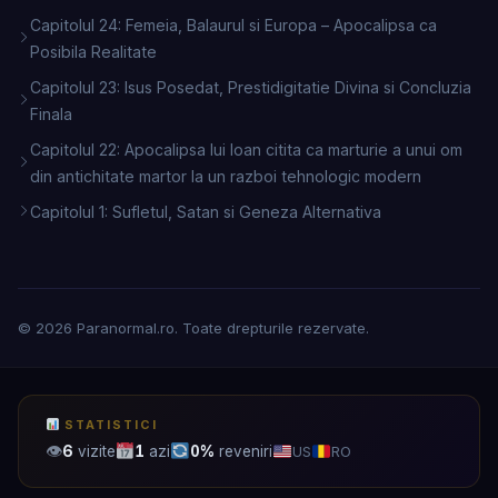
Capitolul 24: Femeia, Balaurul si Europa – Apocalipsa ca
Posibila Realitate
Capitolul 23: Isus Posedat, Prestidigitatie Divina si Concluzia
Finala
Capitolul 22: Apocalipsa lui Ioan citita ca marturie a unui om
din antichitate martor la un razboi tehnologic modern
Capitolul 1: Sufletul, Satan si Geneza Alternativa
© 2026 Paranormal.ro. Toate drepturile rezervate.
STATISTICI
👁
6
vizite
1
azi
0%
reveniri
US
RO