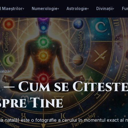
l Maeștrilor
Numerologie
Astrologie
Divinații
Fu
alizări
— Cum se Citeste
spre Tine
 natală) este o fotografie a cerului în momentul exact al na