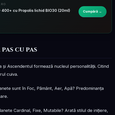
.RO
400+ cu Propolis lichid BIO30 (20ml)
Cumpără →
 pas cu pas
 și Ascendentul formează nucleul personalității. Citind
rul cuiva.
anete sunt în Foc, Pământ, Aer, Apă? Predominanța
nare.
anete Cardinal, Fixe, Mutabile? Arată stilul de inițiere,