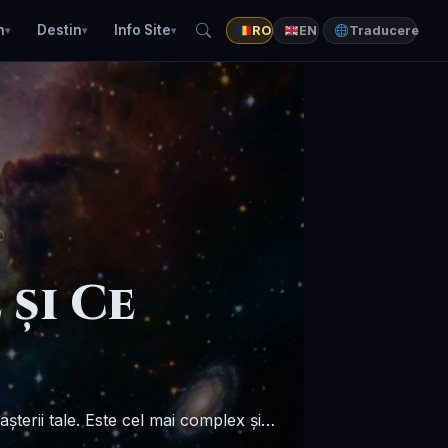
n
Destin
Info Site
RO
EN
Traducere
 și Ce
șterii tale. Este cel mai complex și…