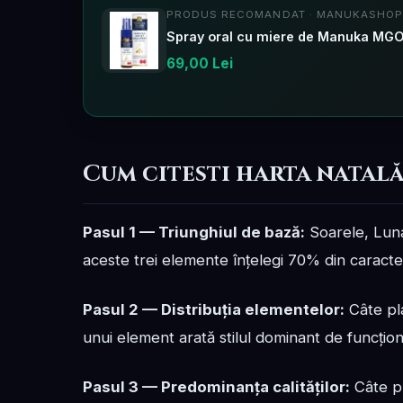
PRODUS RECOMANDAT · MANUKASHOP
Spray oral cu miere de Manuka MGO 
69,00 Lei
Cum citesti harta natală
Pasul 1 — Triunghiul de bază:
Soarele, Luna
aceste trei elemente înțelegi 70% din caracte
Pasul 2 — Distribuția elementelor:
Câte pl
unui element arată stilul dominant de funcțio
Pasul 3 — Predominanța calităților:
Câte pl