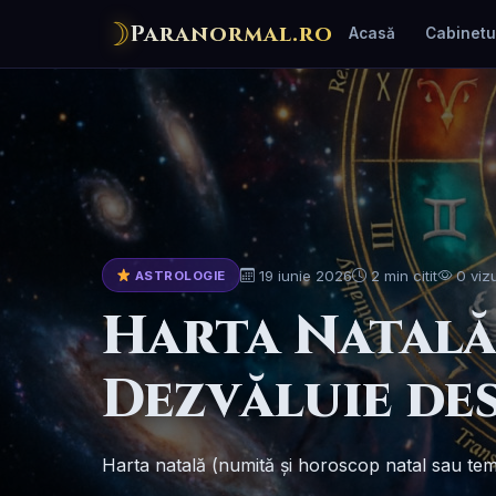
☽
Paranormal.ro
Acasă
Cabinetu
19 iunie 2026
2 min citit
0 vizu
ASTROLOGIE
Harta Natală 
Dezvăluie de
Harta natală (numită și horoscop natal sau tema