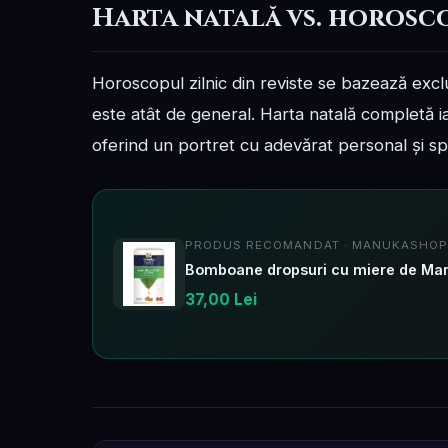
Harta natală vs. horosc
Horoscopul zilnic din reviste se bazează exclu
este atât de general. Harta natală completă ia
oferind un portret cu adevărat personal și spe
PRODUS RECOMANDAT · MANUKASHOP
37,00 Lei