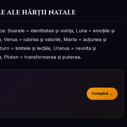
 ale hărții natale
ce: Soarele = identitatea și voința, Luna = emoțiile și
 Venus = iubirea și valorile, Marte = acțiunea și
rn = limitele și lecțiile, Uranus = revolta și
tea, Pluton = transformarea și puterea.
Cumpără →