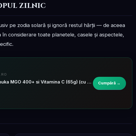
opul zilnic
siv pe zodia solară și ignoră restul hărții — de aceea
 în considerare toate planetele, casele și aspectele,
cific.
.RO
Bomboane dropsuri cu miere de Manuka MGO 400+ si Vitamina C (65g) (cu propolis)
Cumpără →