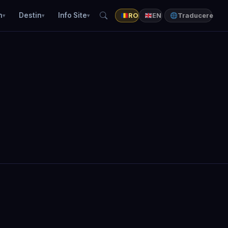
n
Destin
Info Site
RO
EN
Traducere