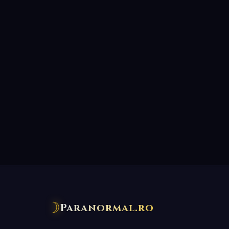
☽
Paranormal.ro