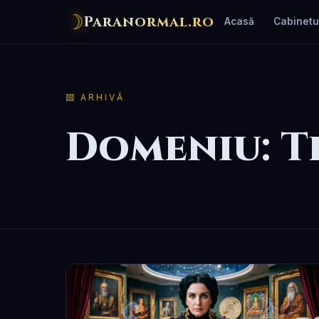
☽
Paranormal.ro
Acasă
Cabinetu
ARHIVĂ
Domeniu:
T