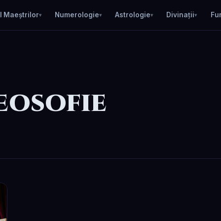
l Maeștrilor
Numerologie
Astrologie
Divinații
Fu
eosofie