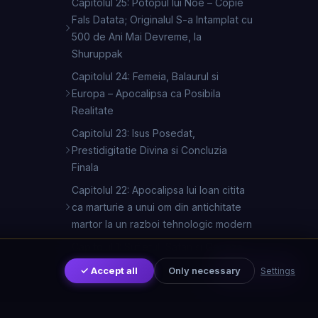
Capitolul 25: Potopul lui Noe – Copie
Fals Datata; Originalul S-a Intamplat cu
500 de Ani Mai Devreme, la
Shuruppak
Capitolul 24: Femeia, Balaurul si
Europa – Apocalipsa ca Posibila
Realitate
Capitolul 23: Isus Posedat,
Prestidigitatie Divina si Concluzia
Finala
Capitolul 22: Apocalipsa lui Ioan citita
ca marturie a unui om din antichitate
martor la un razboi tehnologic modern
Capitolul 1: Sufletul, Satan si Geneza
Alternativa
Distribuie
✓ Accept all
Only necessary
Settings